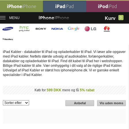
iPhone
iPhone
iPad
iPad
iPod
iPod
0
MENU
Kurv
Forside
›
iPad Kabler
›
Billige iPad Kabler
Billige iPad Kabler
iPad Kabler - datakabler til iPad og opladerkabler til iPad. Vi løser alle opgaver
med iPad kabler. Nettets største udvalg af audiokabler, forlængerkabler,
datakabler og opladerkabler til iPad. Find dit kabel til iPad her i webshoppen.
Billige iPad kabler til alle. Vær omhyggelig i dit valg af de rigtige iPad Kabler.
Udvalget af iPad Kabler er størst hos iphoneiphone.dk. Vi er ganske enkelt
specialister i iPad Kabler.
Køb for
599 DKK
mere og få
5% rabat
Anbefal
Vis uden moms