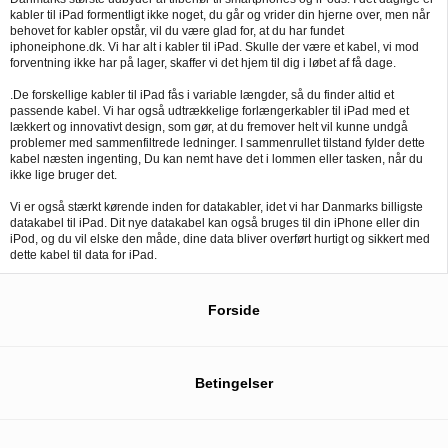
kabler til iPad formentligt ikke noget, du går og vrider din hjerne over, men når
behovet for kabler opstår, vil du være glad for, at du har fundet
iphoneiphone.dk. Vi har alt i kabler til iPad. Skulle der være et kabel, vi mod
forventning ikke har på lager, skaffer vi det hjem til dig i løbet af få dage.
.De forskellige kabler til iPad fås i variable længder, så du finder altid et
passende kabel. Vi har også udtrækkelige forlængerkabler til iPad med et
lækkert og innovativt design, som gør, at du fremover helt vil kunne undgå
problemer med sammenfiltrede ledninger. I sammenrullet tilstand fylder dette
kabel næsten ingenting, Du kan nemt have det i lommen eller tasken, når du
ikke lige bruger det.
Vi er også stærkt kørende inden for datakabler, idet vi har Danmarks billigste
datakabel til iPad. Dit nye datakabel kan også bruges til din iPhone eller din
iPod, og du vil elske den måde, dine data bliver overført hurtigt og sikkert med
dette kabel til data for iPad.
Forside
Betingelser