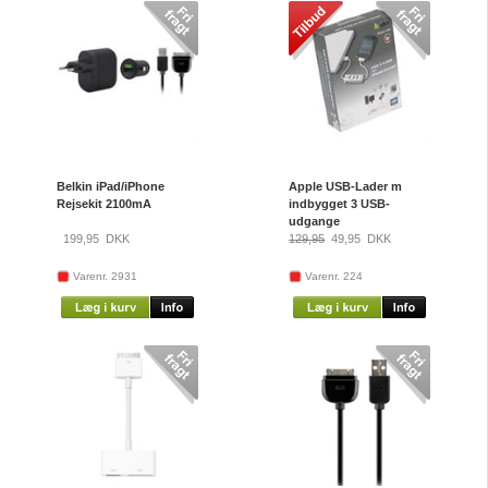
Belkin iPad/iPhone
Apple USB-Lader m
Rejsekit 2100mA
indbygget 3 USB-
udgange
199,95
DKK
129,95
49,95
DKK
Varenr. 2931
Varenr. 224