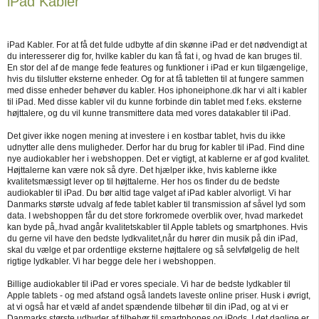
iPad Kabler
iPad Kabler. For at få det fulde udbytte af din skønne iPad er det nødvendigt at
du interesserer dig for, hvilke kabler du kan få fat i, og hvad de kan bruges til.
En stor del af de mange fede features og funktioner i iPad er kun tilgængelige,
hvis du tilslutter eksterne enheder. Og for at få tabletten til at fungere sammen
med disse enheder behøver du kabler. Hos iphoneiphone.dk har vi alt i kabler
til iPad. Med disse kabler vil du kunne forbinde din tablet med f.eks. eksterne
højttalere, og du vil kunne transmittere data med vores datakabler til iPad.
Det giver ikke nogen mening at investere i en kostbar tablet, hvis du ikke
udnytter alle dens muligheder. Derfor har du brug for kabler til iPad. Find dine
nye audiokabler her i webshoppen. Det er vigtigt, at kablerne er af god kvalitet.
Højttalerne kan være nok så dyre. Det hjælper ikke, hvis kablerne ikke
kvalitetsmæssigt lever op til højttalerne. Her hos os finder du de bedste
audiokabler til iPad. Du bør altid tage valget af iPad kabler alvorligt. Vi har
Danmarks største udvalg af fede tablet kabler til transmission af såvel lyd som
data. I webshoppen får du det store forkromede overblik over, hvad markedet
kan byde på,.hvad angår kvalitetskabler til Apple tablets og smartphones. Hvis
du gerne vil have den bedste lydkvalitet,når du hører din musik på din iPad,
skal du vælge et par ordentlige eksterne højttalere og så selvfølgelig de helt
rigtige lydkabler. Vi har begge dele her i webshoppen.
Billige audiokabler til iPad er vores speciale. Vi har de bedste lydkabler til
Apple tablets - og med afstand også landets laveste online priser. Husk i øvrigt,
at vi også har et væld af andet spændende tilbehør til din iPad, og at vi er
Danmarks største udbyder af tilbehør til smartphones og iPods. I det daglige er