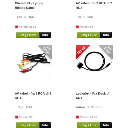
XtremeHD - Lyd og
AV kabel - fra 2 RCA til 2
Billede Kabel
RCA
139,95
DKK
39,95
DKK
Varenr. 2533
Varenr. 55
AV kabel - fra 3 RCA til 3
Lydkabel - Fra Dock til
RCA
AUX
39,95
DKK
129,95
89,95
DKK
Varenr. 218
Varenr. 2424