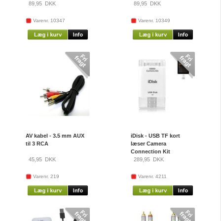
89,95
DKK
89,95
DKK
Varenr. 10347
Varenr. 10349
AV kabel - 3.5 mm AUX
iDisk - USB TF kort
til 3 RCA
læser Camera
Connection Kit
45,95
DKK
289,95
DKK
Varenr. 219
Varenr. 4211