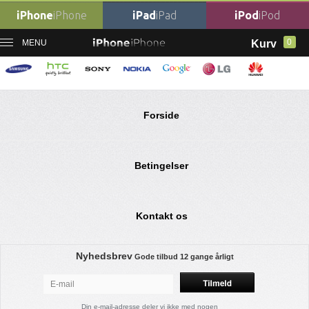
iPhone
iPhone
iPad
iPad
iPod
iPod
0
MENU
Kurv
Ingen varer fundet
Forside
Betingelser
Kontakt os
Nyhedsbrev
Gode tilbud
12 gange årligt
Din e-mail-adresse deler vi ikke med nogen