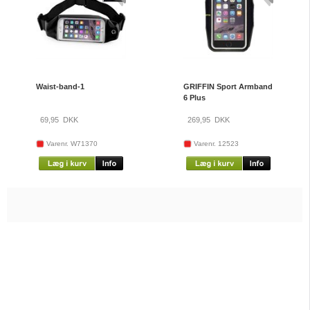
Waist-band-1
GRIFFIN Sport Armband
6 Plus
69,95
DKK
269,95
DKK
Varenr. W71370
Varenr. 12523