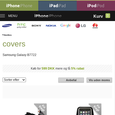
iPhone
iPhone
iPad
iPad
iPod
iPod
0
MENU
Kurv
Forside
Mobil tilbehør
›
Samsung Tilbehør
›
Samsung B7722 tilbehør covers
Samsung B7722 tilbehør
covers
Samsung Galaxy B7722
Køb for
599 DKK
mere og få
5% rabat
Anbefal
Vis uden moms