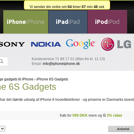
Vi sender din ordre om
04
timer
07
min
45
sek
iPhone
iPhone
iPad
iPad
iPod
iPod
Kundeservice 71 88 17 01 (Man-fre kl. 11-13)
Email:
info@iphoneiphone.dk
ige gadgets til iPhone
›
iPhone 6S Gadgets
ne 6S Gadgets
har det største udvalg af iPhone 6 hovedtelefoner - og priserne er Danmarks lavest
Køb for
599 DKK
mere og få
5% rabat
Anbefal