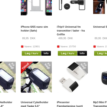
iPhone 6/6S nano sim
iTrip® Universal fm
Universal S
holder (Sølv)
transmitter / lader - fra
Griffin
89,95
DKK
499,95
DKK
89,95
DK
Varenr. 12901
Varenr. 15750
Varenr. 
ykelholder
Universal Cykelholder
iPresenter
Mp3 Mini F
.8''
med Taske 5.5''
Fjernbetjening (sort)
Transmitte