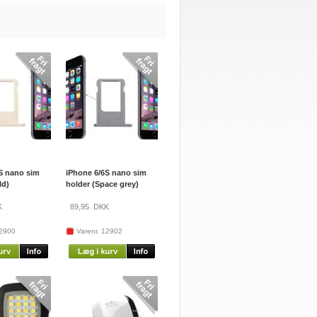
S nano sim
iPhone 6/6S nano sim
ld)
holder (Space grey)
K
89,95
DKK
12900
Varenr. 12902