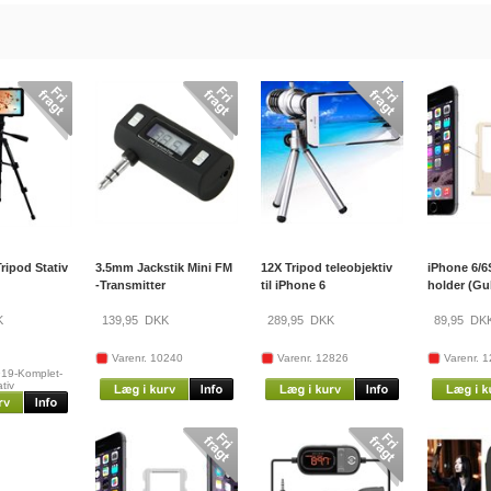
Tripod Stativ
3.5mm Jackstik Mini FM
12X Tripod teleobjektiv
iPhone 6/6
-Transmitter
til iPhone 6
holder (Gu
K
139,95
DKK
289,95
DKK
89,95
DK
Varenr. 10240
Varenr. 12826
Varenr. 
919-Komplet-
ativ