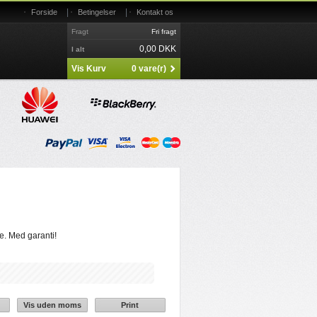
|
|
Forside
Betingelser
Kontakt os
Fragt
Fri fragt
0,00 DKK
I alt
Vis Kurv
0 vare(r)
e. Med garanti!
Vis uden moms
Print