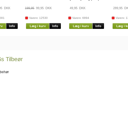
95
DKK
199,95
99,95
DKK
49,95
DKK
289,95
DK
2581
Varenr. 12530
Varenr. 6894
Varenr. 
s Tilbeør
lbehør