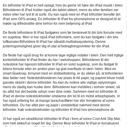
En bilholder til iPad er helt oplagt, hvis du gerne vil høre din iPad musik i bilen.
Bilholderen til iPad holder også din tablet sikkert, mens du eller familien ser
video eller har lyst til at surfe. Du kan også med en iPad bilholder benytte din
iPad som GPS-anlæg. En bilholder til iPad fra iphoneiphone er designet til at
møde og tilfredsstille dine behov for nem betjening af iPad
De fleste bilholdere til iPad fastgøres som før beskrevet til din bils forrude med
en sugekop. Men vi har også iPad bilholdere, som du kan fastgøre i din bils
luftkanaler.Bilholdere til iPad har såkaldt multiaksejustering. Denne
justeringsmulighed giver dig et utal af betragtningsvinkler for din iPad.
De fleste har også brug for at kunne tage vigtige notater i bilen. Den helt rigtige
kontorbilholder til iPad finder du her i webshoppen. Bilholderen til din
notesblok har ligesom bilholder til iPad en solid sugekop, som du fastgør til
bilens forrude eller en anden plan og glat overflade et sted i bilen. Med en
smart låseknap, forsynet med en dobbeltsikring, er du sikker på, at bilholderen
ikke falder ned. Notesblokholderen har plads til A6 papir, og papiret bliver holdt
ganske stramt i denne bilholder. Nu kan du notere alle vigtige oplysninger,
mens du stadig kan huske dem. Bilholderen kan indstilles i enhver vinkel, så
du altid har det bedste udsyn over dine noter. Sammen med en bilholder til
iPad vil denne notesblokholder omdanne din bil til en mobil arbejdsplads. Vi
har også erfaring for, at mange taxachauffører har stor fornøjelse af vores
bilholdere. Du har altid pen og papir i umiddelbar nærhed med denne
bilholder. Køb notesblokholder og bilholder til iPad hos iphoneiphone.dk.
Vi har også en utraditionel bilholder til iPad i form af vores Cool Anti Slip Mat,
som helt sikkert er noget for dig. Denne fikse bilholder til iPad er konstrueret