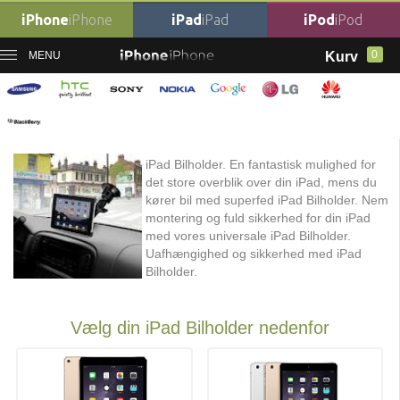
iPhone
iPhone
iPad
iPad
iPod
iPod
0
MENU
Kurv
Forside
›
iPad Bilholder
iPad Bilholder
iPad Bilholder. En fantastisk mulighed for
det store overblik over din iPad, mens du
kører bil med superfed iPad Bilholder. Nem
montering og fuld sikkerhed for din iPad
med vores universale iPad Bilholder.
Uafhængighed og sikkerhed med iPad
Bilholder.
Vælg din iPad Bilholder nedenfor