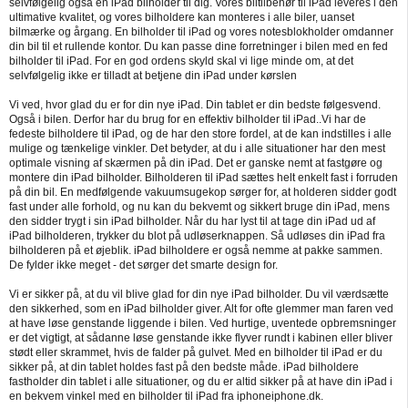
selvfølgelig også en iPad bilholder til dig. Vores biltilbehør til iPad leveres i den
ultimative kvalitet, og vores bilholdere kan monteres i alle biler, uanset
bilmærke og årgang. En bilholder til iPad og vores notesblokholder omdanner
din bil til et rullende kontor. Du kan passe dine forretninger i bilen med en fed
bilholder til iPad. For en god ordens skyld skal vi lige minde om, at det
selvfølgelig ikke er tilladt at betjene din iPad under kørslen
Vi ved, hvor glad du er for din nye iPad. Din tablet er din bedste følgesvend.
Også i bilen. Derfor har du brug for en effektiv bilholder til iPad..Vi har de
fedeste bilholdere til iPad, og de har den store fordel, at de kan indstilles i alle
mulige og tænkelige vinkler. Det betyder, at du i alle situationer har den mest
optimale visning af skærmen på din iPad. Det er ganske nemt at fastgøre og
montere din iPad bilholder. Bilholderen til iPad sættes helt enkelt fast i forruden
på din bil. En medfølgende vakuumsugekop sørger for, at holderen sidder godt
fast under alle forhold, og nu kan du bekvemt og sikkert bruge din iPad, mens
den sidder trygt i sin iPad bilholder. Når du har lyst til at tage din iPad ud af
iPad bilholderen, trykker du blot på udløserknappen. Så udløses din iPad fra
bilholderen på et øjeblik. iPad bilholdere er også nemme at pakke sammen.
De fylder ikke meget - det sørger det smarte design for.
Vi er sikker på, at du vil blive glad for din nye iPad bilholder. Du vil værdsætte
den sikkerhed, som en iPad bilholder giver. Alt for ofte glemmer man faren ved
at have løse genstande liggende i bilen. Ved hurtige, uventede opbremsninger
er det vigtigt, at sådanne løse genstande ikke flyver rundt i kabinen eller bliver
stødt eller skrammet, hvis de falder på gulvet. Med en bilholder til iPad er du
sikker på, at din tablet holdes fast på den bedste måde. iPad bilholdere
fastholder din tablet i alle situationer, og du er altid sikker på at have din iPad i
en bekvem vinkel med en bilholder til iPad fra iphoneiphone.dk.