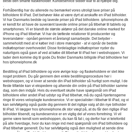
bestil den smarte flaskeholder. Kundeservice sidder klar til at hjælpe dig.
.
Forhåbentlig har du allerede nu bemærket vores utroligt lave priser på
bilholdere til iPad. Det behøver ikke at være dyrt at anskaffe en iPad bilholder.
Vi har Danmarks bedste og laveste priser på iPad bilholdere. iphoneiphone.dk
er kendt for at have de suverænt laveste online priser på tilbehør til tablets og
smartphones. Vi er blandt de største aktører på det danske online marked for
iPhone og iPad tilbehør. Vi har de tætteste relationer til producenter og
leverandører - opnået gennem et årelangt samarbejde. Det betyder -
sammeholdt med at vi køber ind i store mængder - at vi opnår de bedste
indkøbspriser overhovedet. Disse fordelagtige indkøbspriser nyder du
naturligvis også gavn af ved at købe dit tilbehør til iPad her i webshoppen. Vi
lader dem komme dig til gode.Du finder Danmarks billigste iPad bilholdere her
hos iphoneiphone.dk
Bestilling af iPad bilholdere og vore øvrige kop- og flaskeholdere er slet ikke
noget problem. Du går gennem den enkle bestillingsprocedure her i
webshoppen, og vi lover at sende din iPad bilholder så hurtigt som muligt. I de
fleste tilfælde kan vi ekspedere og afsende din ordre på iPad bilholder samme
dag, som den indgår. Hvis du eventuelt skulle have spørgsmål om iPad
bilholdere eller andet iPad udstyr og iPad tilbehør, må du også hjertensgerne
ringe til vores veloplagte kundeservice. Vi er specialister i tilbehør til iPad, og vi
kan selvfølgelig også guide dig gennem til det rigtige valg af din nye bilholder
til iPad. Vi lægger hos iphoneiphone.dk stor vægt på, at du får den rigtige iPad
bilholder tilsendt, og kundeservice er en vigtig del af vores forretning. Vi vil
gerne være kendt som webshoppen, du kan få fat i, og derfor har vi telefontid
på alle hverdage, hvor du kan ringe ind med spørgsmål om iPad bilholdere og
iPad tilbehør generelt. Du har selvfølgelig også den mulighed at sende dine