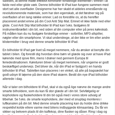
således, at denne måtte effektivt forhindrer forskellige elementer / emner i at
falde ned eller glide væk. Denne bilholder til iPad kan fungere sammen med
stort set alle overflader. Designerne har her skabt et aldeles enestående og
revolutionerende materiale, som har den egenskab, at det fæstner sig på
overfladen af en lang række emner. Lad os forestille os, at du herefter
placereret andet emne på din Cool Anti Slip Mat. Emnet vil ikke falde ned eller
glide. Cool Anti Slip Mat bilholder til iPad kan f.eks. fastgøres til
instrumentbrættet i din bil, ved siden af din computer eller på jeres køleskab.
På måtten kan du nu fastgøre forskellige emner - solbriller, MP3-afspiller,
nøgler eller din smartphone. Vi skal understrege, at der ikke er lim eller andre
klistermidler i brug ved denne smarte bilholder til iPad.
En bilholder til iPad gør livet så meget nemmere, når du ønsker at benytte din
tablet i bilen. Og forestil dig hvordan dine børn vil glæde sig over at have iPad
kørende med sjove film, mens I drøner ned gennem Europa til
feriedestinationen. Køreturen bliver så meget nemmere, når ungerne er godt
beskæftiget undervejs. Det bliver de, når din iPad er fastgjort i en handy
bilholder til iPad. Tabletten kan placeres i en vinkel, så alle på bagsædet har
godt udsyn til løjerne på den store iPad skærm. Bestil din nye iPad bilholder
allerede i dag.
Når vi taler om bilholdere til iPad, skal vi da også lige nævne de mange andre
smarte bilholdere, som du kan få stor glæde af i din bil. Selvfølgelig er
kopholdere og flaskeholdere til din bil også med i vores store udvalg af
tilbehør. Se f.eks. de smarte kopholdere, der med et snuptag monteres i
luftkanalen på din bil. Med denne smarte placering kan du holde dine drikke
respektivt kolde ellere varme med bilens indbyggede klimaanlæg. Du får en
sikker og bekvem plads til din kaffekop, dine flasker og dåser. Ring i dag og