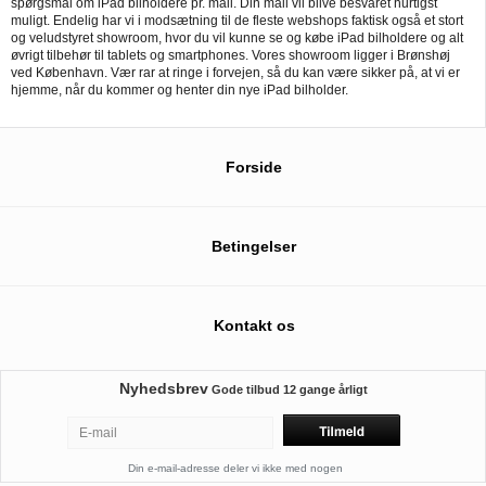
spørgsmål om iPad bilholdere pr. mail. Din mail vil blive besvaret hurtigst
muligt. Endelig har vi i modsætning til de fleste webshops faktisk også et stort
og veludstyret showroom, hvor du vil kunne se og købe iPad bilholdere og alt
øvrigt tilbehør til tablets og smartphones. Vores showroom ligger i Brønshøj
ved København. Vær rar at ringe i forvejen, så du kan være sikker på, at vi er
hjemme, når du kommer og henter din nye iPad bilholder.
Forside
Betingelser
Kontakt os
Nyhedsbrev
Gode tilbud
12 gange årligt
Din e-mail-adresse deler vi ikke med nogen