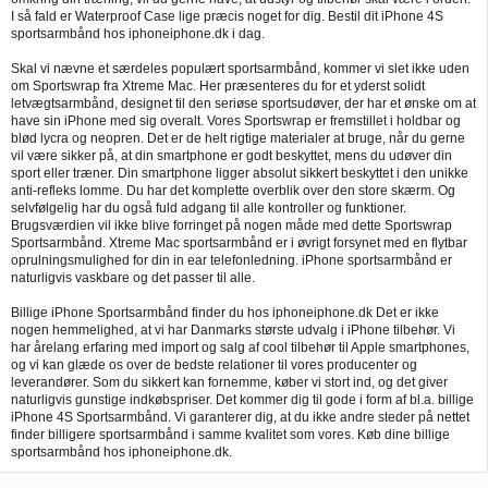
I så fald er Waterproof Case lige præcis noget for dig. Bestil dit iPhone 4S
sportsarmbånd hos iphoneiphone.dk i dag.
Skal vi nævne et særdeles populært sportsarmbånd, kommer vi slet ikke uden
om Sportswrap fra Xtreme Mac. Her præsenteres du for et yderst solidt
letvægtsarmbånd, designet til den seriøse sportsudøver, der har et ønske om at
have sin iPhone med sig overalt. Vores Sportswrap er fremstillet i holdbar og
blød lycra og neopren. Det er de helt rigtige materialer at bruge, når du gerne
vil være sikker på, at din smartphone er godt beskyttet, mens du udøver din
sport eller træner. Din smartphone ligger absolut sikkert beskyttet i den unikke
anti-refleks lomme. Du har det komplette overblik over den store skærm. Og
selvfølgelig har du også fuld adgang til alle kontroller og funktioner.
Brugsværdien vil ikke blive forringet på nogen måde med dette Sportswrap
Sportsarmbånd. Xtreme Mac sportsarmbånd er i øvrigt forsynet med en flytbar
oprulningsmulighed for din in ear telefonledning. iPhone sportsarmbånd er
naturligvis vaskbare og det passer til alle.
Billige iPhone Sportsarmbånd finder du hos iphoneiphone.dk Det er ikke
nogen hemmelighed, at vi har Danmarks største udvalg i iPhone tilbehør. Vi
har årelang erfaring med import og salg af cool tilbehør til Apple smartphones,
og vi kan glæde os over de bedste relationer til vores producenter og
leverandører. Som du sikkert kan fornemme, køber vi stort ind, og det giver
naturligvis gunstige indkøbspriser. Det kommer dig til gode i form af bl.a. billige
iPhone 4S Sportsarmbånd. Vi garanterer dig, at du ikke andre steder på nettet
finder billigere sportsarmbånd i samme kvalitet som vores. Køb dine billige
sportsarmbånd hos iphoneiphone.dk.