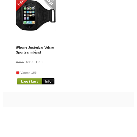
iPhone Justerbar Velcro
Sportsarmbånd
99,95
69,95
DKK
Varenr. 166