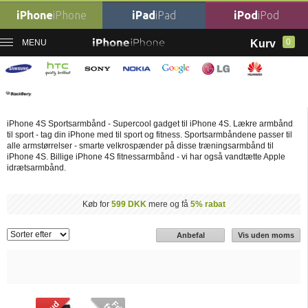
iPhone
iPhone
iPad
iPad
iPod
iPod
0
MENU
Kurv
Forside
›
iPhone Sportsarmbånd
›
iPhone 4S Sportsarmbånd
iPhone 4S Sportsarmbånd
iPhone 4S Sportsarmbånd - Supercool gadget til iPhone 4S. Lækre armbånd
til sport - tag din iPhone med til sport og fitness. Sportsarmbåndene passer til
alle armstørrelser - smarte velkrospænder på disse træningsarmbånd til
iPhone 4S. Billige iPhone 4S fitnessarmbånd - vi har også vandtætte Apple
idrætsarmbånd.
Køb for
599 DKK
mere og få
5% rabat
Anbefal
Vis uden moms