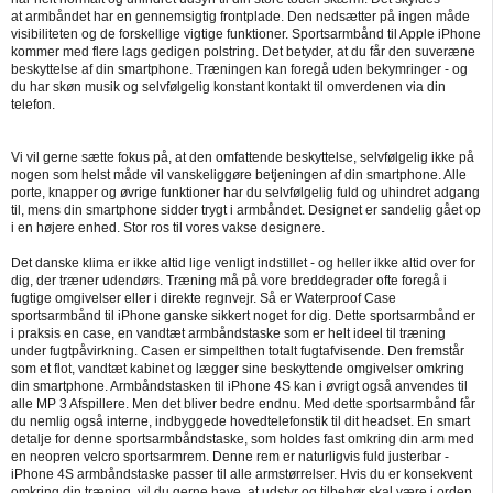
at armbåndet har en gennemsigtig frontplade. Den nedsætter på ingen måde
visibiliteten og de forskellige vigtige funktioner. Sportsarmbånd til Apple iPhone
kommer med flere lags gedigen polstring. Det betyder, at du får den suveræne
beskyttelse af din smartphone. Træningen kan foregå uden bekymringer - og
du har skøn musik og selvfølgelig konstant kontakt til omverdenen via din
telefon.
Vi vil gerne sætte fokus på, at den omfattende beskyttelse, selvfølgelig ikke på
nogen som helst måde vil vanskeliggøre betjeningen af din smartphone. Alle
porte, knapper og øvrige funktioner har du selvfølgelig fuld og uhindret adgang
til, mens din smartphone sidder trygt i armbåndet. Designet er sandelig gået op
i en højere enhed. Stor ros til vores vakse designere.
Det danske klima er ikke altid lige venligt indstillet - og heller ikke altid over for
dig, der træner udendørs. Træning må på vore breddegrader ofte foregå i
fugtige omgivelser eller i direkte regnvejr. Så er Waterproof Case
sportsarmbånd til iPhone ganske sikkert noget for dig. Dette sportsarmbånd er
i praksis en case, en vandtæt armbåndstaske som er helt ideel til træning
under fugtpåvirkning. Casen er simpelthen totalt fugtafvisende. Den fremstår
som et flot, vandtæt kabinet og lægger sine beskyttende omgivelser omkring
din smartphone. Armbåndstasken til iPhone 4S kan i øvrigt også anvendes til
alle MP 3 Afspillere. Men det bliver bedre endnu. Med dette sportsarmbånd får
du nemlig også interne, indbyggede hovedtelefonstik til dit headset. En smart
detalje for denne sportsarmbåndstaske, som holdes fast omkring din arm med
en neopren velcro sportsarmrem. Denne rem er naturligvis fuld justerbar -
iPhone 4S armbåndstaske passer til alle armstørrelser. Hvis du er konsekvent
omkring din træning, vil du gerne have, at udstyr og tilbehør skal være i orden.