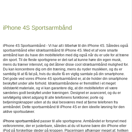
iPhone 4S Sportsarmbånd
iPhone 4S Sportsarmbånd - Vi har alt i tilbehør til din iPhone 4S. Således også
sportsarmbånd eller idrætsarmbånd til iPhone 4S. Med et af vore smarte
armbånd kan du have din mobiltelefon med dig også når du er ude for at træne
din sport. Til de fleste sportsgrene er det rart at kunne høre din egen musk,
mens du træner intensivt, og det åbner disse cool idrætsarmbånd mulighed for.
Du kan koncentrere dig om din træning, mens du nyder musikken, og du er
samtidig til at få fat på, hvis du skulle få en vigtig samtale på din smartphone.
Det gode ved vores iPhone 4S sportsarmbånd er, at de holder din smartphone
beskyttet under alle forhold. Idrætsarmbåndene er fremstillet i et meget
slidstærkt materiale, og vi kan garantere dig, at din mobiltelefon vil være
særdeles godt beskyttet under træningen. Designet er avanceret, og du er
selvfølgelig sikret adgang til alle telefonens funktioner, porte og
betjeningsknapper uden at du skal besværes med at fjerne telefonen fra
armbåndet. Dette sportsarmbånd til iPhone 4S er den ideelle løsning for den
aktive sportsudøver.
iPhone sportsarmbånd
passer til alle sportsgrene. Armbåndet er forsynet med
velkroremme, der er justerbare, således at du vil kunne bære din iPhone eller
iPod på forskellige steder på kroppen. Placeringen afhænger meget af, hvilken