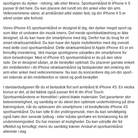
sportsgren du dyrker - ridning, løb eller fitness. Sportsarmbånd til iPhone 4 S
passer til det hele. Du kan placere det rundt om din ankel eller din arm.
Velkroremmene sikrer, at armbåndet altid sidder fast, og din iPhone 4 S er
sikret under alle forhold.
Vores iPhone 4S sportsarmbånd er designet til dig, der dyrker meget sport og
som ikke vil undvære din musik imens. Det meste sportsbeklædning er ikke
designet, så du kan have din smartphone med dig. Derfor har du brug for et
smart idrætssarmbånd. Du kan have din Apple mobiltelefon med dig overalt
med dette cool sportsarmbånd. Dette idrætsarmbånd til Apple iPhone 4S er en
fornuftig investering. Ved mange sportsgrene udsættes din smartphone for
store belastninger. Med et iPhone 4S sportsarmbånd er du på den sikre
side. De er designet sådan, at de beskytter optimalt. Du placerer ganske enkelt
din mobiltelefon i dit iPhone idrætsarmbånd og fastspænder det omkring din
arm eller ankel med velkroremmene. Nu kan du koncentrere dig om din sport -
vel vidende at din mobiltelefon er sikret og godt beskyttet.
.
I standardudgaven får du et fantastisk flot sort armbånd til iPhone 4S. En ekstra
bonus er det, at det faktisk også passer fint til din iPod Touch.
Sportsarmbåndene er fremstillet i yderst bløde materialer. Det garanterer stor
bekvemmelighed, og samtidig er du sikret den optimale underholdning på dine
træningsture, når du opbevarer din smartphone i et beskyttende iPhone 4S
sportsarmbånd. Du kan lytte til din yndlingsmusik, men du kan selvfølgelig
også høre den seneste lydbog - eller måske genhøre en forelæsning fra dit
undervisningssted. Du har masser af muligheder. Du kan udnytte din tid
effektivt og fornuftigt, mens du samtidig træner. Anskaf et sportsarmbånd
allerede i dag