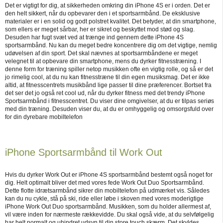
Det er vigtigt for dig, at sikkerheden omkring din iPhone 4S er i orden. Det er
den helt sikkert, når du opbevarer den i et sportsarmbånd. De eksklusive
materialer er i en solid og godt polstret kvalitet. Det betyder, at din smartphone,
som ellers er meget sårbar, her er sikret og beskyttet mod stød og slag.
Desuden har fugt svæt ved at trænge ind gennem dette iPhone 4S
sportsarmbånd. Nu kan du meget bedre koncentrere dig om det vigtige, nemlig
udøvelsen af din sport. Det skal nævnes at sportsarmbåndene er meget
velegnet til at opbevare din smartphone, mens du dyrker fitnesstræning. I
denne form for træning spiller netop musikken ofte en vigtig rolle, og så er det
jo rimelig cool, at du nu kan fitnesstræne til din egen musiksmag. Det er ikke
altid, at fitnesscentrets musikbånd lige passer til dine præferencer. Bortset fra
det ser det jo også ret cool ud, når du dyrker fitness med det trendy iPhone
Sportsarmbånd i fitnesscentret. Du viser dine omgivelser, at du er tilpas seriøs
med din træning. Desuden viser du, at du er omhyggelig og omsorgsfuld over
for din dyrebare mobiltelefon
iPhone Sportsarmbånd til Work Out
Hvis du dyrker Work Out er iPhone 4S sportsarmbånd bestemt også noget for
dig. Helt optimalt bliver det med vores fede Work Out Duo Sportsarmbånd.
Dette flotte idrætsarmbånd sikrer din mobiltelefon på udmærket vis. Således
kan du nu cykle, stå på ski, ride eller løbe i skoven med vores moderigtige
iPhone Work Out Duo sportsarmbånd. Musikken, som du holder allermest af,
vil være inden for nærmeste rækkevidde. Du skal også vide, at du selvfølgelig
har helt normalt og uhindret udsyn til din store touch skærm. Det skyldes