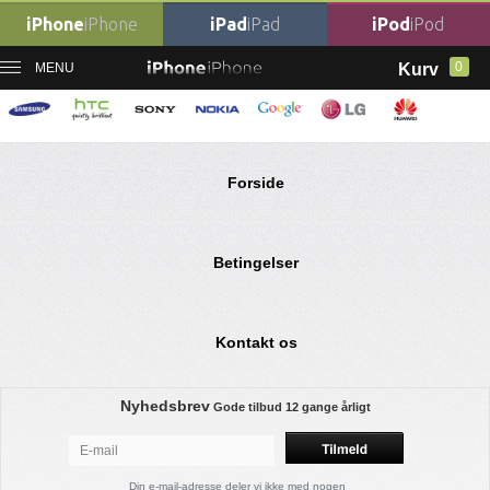
iPhone
iPhone
iPad
iPad
iPod
iPod
0
MENU
Kurv
Ingen varer fundet
Forside
Betingelser
Kontakt os
Nyhedsbrev
Gode tilbud
12 gange årligt
Din e-mail-adresse deler vi ikke med nogen