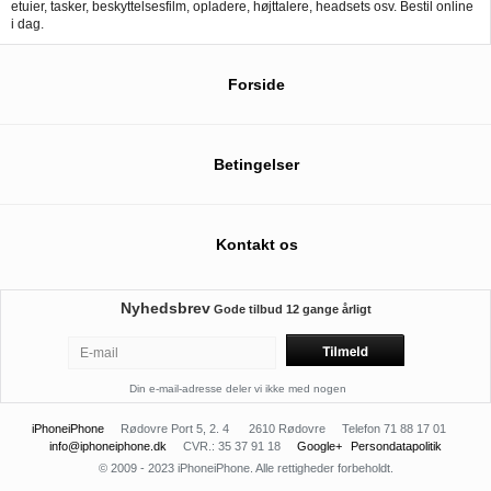
etuier, tasker, beskyttelsesfilm, opladere, højttalere, headsets osv. Bestil online
i dag.
Forside
Betingelser
Kontakt os
Nyhedsbrev
Gode tilbud
12 gange årligt
Din e-mail-adresse deler vi ikke med nogen
iPhoneiPhone
Rødovre Port 5, 2. 4
2610 Rødovre
Telefon 71 88 17 01
info@iphoneiphone.dk
CVR.: 35 37 91 18
Google+
Persondatapolitik
© 2009 - 2023 iPhoneiPhone. Alle rettigheder forbeholdt.