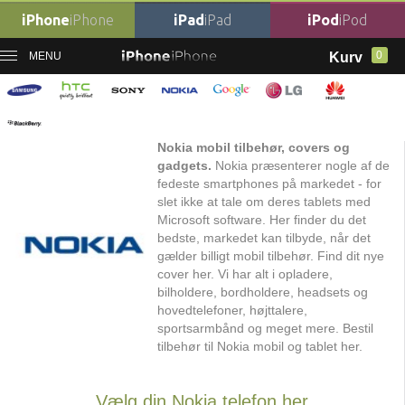
iPhone
iPhone
iPad
iPad
iPod
iPod
0
MENU
Kurv
Forside
Mobil tilbehør
›
Nokia Tilbehør
Nokia Tilbehør
Nokia mobil tilbehør, covers og
gadgets.
Nokia præsenterer nogle af de
fedeste smartphones på markedet - for
slet ikke at tale om deres tablets med
Microsoft software. Her finder du det
bedste, markedet kan tilbyde, når det
gælder billigt mobil tilbehør. Find dit nye
cover her. Vi har alt i opladere,
bilholdere, bordholdere, headsets og
hovedtelefoner, højttalere,
sportsarmbånd og meget mere. Bestil
tilbehør til Nokia mobil og tablet her.
Vælg din Nokia telefon her