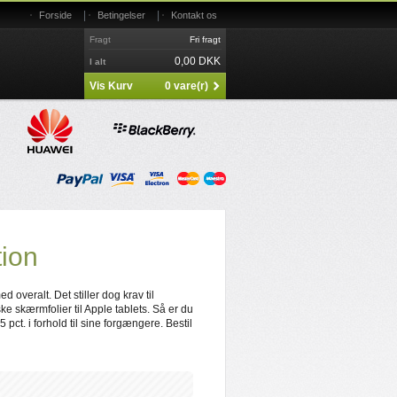
|
|
Forside
Betingelser
Kontakt os
Fragt
Fri fragt
0,00 DKK
I alt
Vis Kurv
0 vare(r)
tion
d overalt. Det stiller dog krav til
ske skærmfolier til Apple tablets. Så er du
ct. i forhold til sine forgængere. Bestil