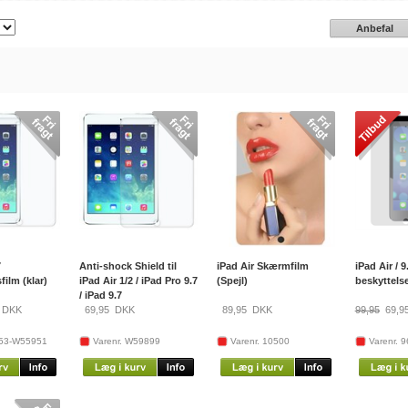
Anbefal
7
Anti-shock Shield til
iPad Air Skærmfilm
iPad Air / 9
film (klar)
iPad Air 1/2 / iPad Pro 9.7
(Spejl)
beskyttelse
/ iPad 9.7
DKK
69,95
DKK
89,95
DKK
99,95
69,9
653-W55951
Varenr. W59899
Varenr. 10500
Varenr. 