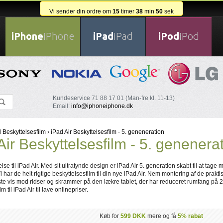
Vi sender din ordre om
15
timer
38
min
49
sek
iPhone
iPhone
iPad
iPad
iPod
iPod
Kundeservice 71 88 17 01 (Man-fre kl. 11-13)
Email:
info@iphoneiphone.dk
 Beskyttelsesfilm
›
iPad Air Beskyttelsesfilm - 5. geneneration
Air Beskyttelsesfilm - 5. genenera
e til iPad Air. Med sit ultratynde design er iPad Air 5. generation skabt til at tage me
i har de helt rigtige beskyttelsesfilm til din nye iPad Air. Nem montering af de prakti
te vis mod ridser og skrammer på den lækre tablet, der har reduceret rumfang på 25 p
m til iPad Air til lave onlinepriser.
Køb for
599 DKK
mere og få
5% rabat