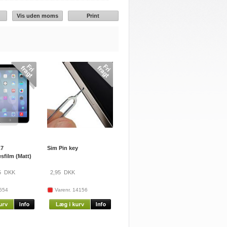
Vis uden moms
Print
.7
Sim Pin key
sfilm (Matt)
5
DKK
2,95
DKK
9654
Varenr. 14156