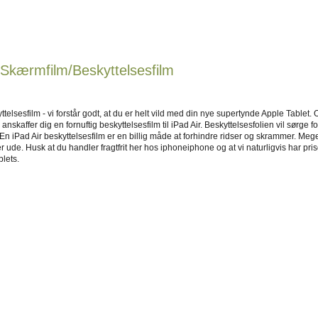
 Skærmfilm/Beskyttelsesfilm
ttelsesfilm - vi forstår godt, at du er helt vild med din nye supertynde Apple Tablet. 
 anskaffer dig en fornuftig beskyttelsesfilm til iPad Air. Beskyttelsesfolien vil sørge fo
n iPad Air beskyttelsesfilm er en billig måde at forhindre ridser og skrammer. Meget
r ude. Husk at du handler fragtfrit her hos iphoneiphone og at vi naturligvis har prisg
lets.