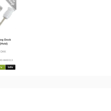
og Dock
(Hvid)
DKK
640-W49313