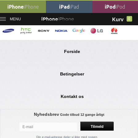
iPhone
iPhone
iPad
iPad
iPod
iPod
0
MENU
Kurv
Ingen varer fundet
Forside
Betingelser
Kontakt os
Nyhedsbrev
Gode tilbud
12 gange årligt
Din e-mail-adresse deler vi ikke med nogen