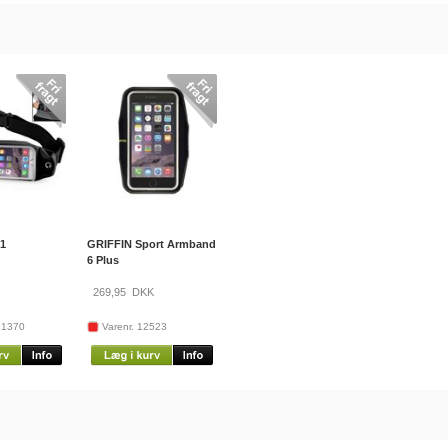
-1
GRIFFIN Sport Armband
6 Plus
269,95
DKK
71370
Varenr. 12523