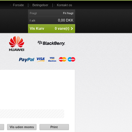
|
|
Forside
Betingelser
Kontakt os
Fragt
Fri fragt
0,00 DKK
I alt
Vis Kurv
0 vare(r)
Vis uden moms
Print