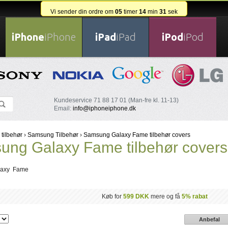
Vi sender din ordre om
05
timer
14
min
31
sek
iPhone
iPhone
iPad
iPad
iPod
iPod
Kundeservice 71 88 17 01 (Man-fre kl. 11-13)
Email:
info@iphoneiphone.dk
 tilbehør
›
Samsung Tilbehør
›
Samsung Galaxy Fame tilbehør covers
ng Galaxy Fame tilbehør covers
laxy Fame
Køb for
599 DKK
mere og få
5% rabat
Anbefal