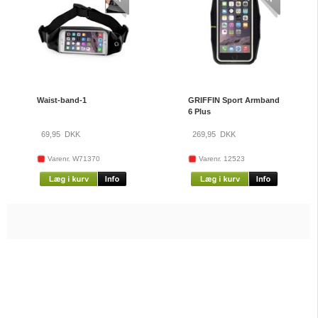
Waist-band-1
GRIFFIN Sport Armband
6 Plus
69,95
DKK
269,95
DKK
Varenr. W71370
Varenr. 12523