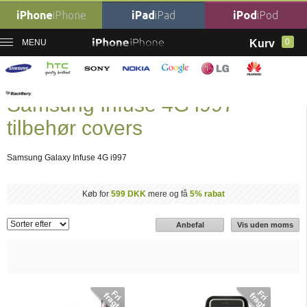
iPhone
iPhone
iPad
iPad
iPod
iPod
0
MENU
Kurv
Forside
Mobil tilbehør
›
Samsung Tilbehør
›
Samsung Infuse 4G i997 tilbehør
covers
Samsung Infuse 4G i997
tilbehør covers
Samsung Galaxy Infuse 4G i997
Køb for
599 DKK
mere og få
5% rabat
Anbefal
Vis uden moms