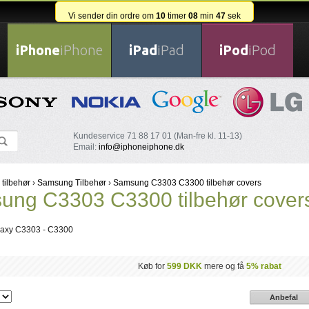
Vi sender din ordre om
10
timer
08
min
47
sek
iPhone
iPhone
iPad
iPad
iPod
iPod
Kundeservice 71 88 17 01 (Man-fre kl. 11-13)
Email:
info@iphoneiphone.dk
 tilbehør
›
Samsung Tilbehør
›
Samsung C3303 C3300 tilbehør covers
ung C3303 C3300 tilbehør cover
axy C3303 - C3300
Køb for
599 DKK
mere og få
5% rabat
Anbefal