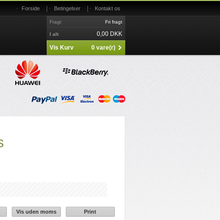
|
|
Forside
Betingelser
Kontakt os
Fragt
Fri fragt
0,00 DKK
I alt
Vis Kurv
0 vare(r)
s
Vis uden moms
Print