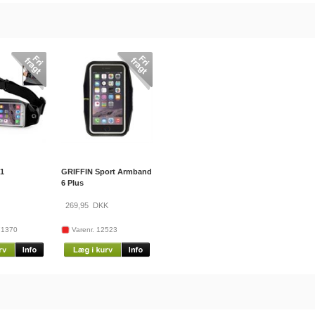
-1
GRIFFIN Sport Armband
6 Plus
269,95
DKK
71370
Varenr. 12523