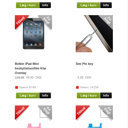
Belkin iPad Mini
Sim Pin key
beskyttelsesfilm Klar
Overlay
129,95
49,95
DKK
2,95
DKK
Varenr. 6799
Varenr. 14156