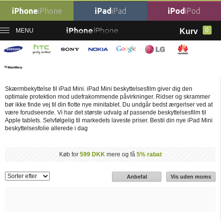
iPhone
iPhone
iPad
iPad
iPod
iPod
0
MENU
Kurv
Forside
›
iPad Beskyttelsesfilm
›
iPad Mini Beskyttelsesfilm
iPad Mini Beskyttelsesfilm
Skærmbekyttelse til iPad Mini. iPad Mini beskyttelsesfilm giver dig den
optimale protektion mod udefrakommende påvirkninger. Ridser og skrammer
bør ikke finde vej til din flotte nye minitablet. Du undgår bedst ærgerlser ved at
være forudseende. Vi har det største udvalg af passende beskyttelsesfilm til
Apple tablets. Selvfølgelig til markedets laveste priser. Bestil din nye iPad Mini
beskyttelsesfolie allerede i dag
Køb for
599 DKK
mere og få
5% rabat
Anbefal
Vis uden moms