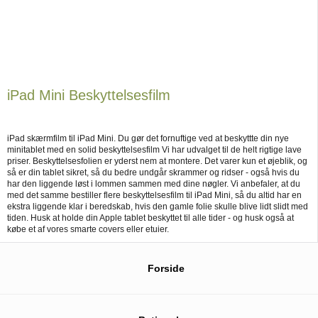
iPad Mini Beskyttelsesfilm
iPad skærmfilm til iPad Mini. Du gør det fornuftige ved at beskyttte din nye
minitablet med en solid beskyttelsesfilm Vi har udvalget til de helt rigtige lave
priser. Beskyttelsesfolien er yderst nem at montere. Det varer kun et øjeblik, og
så er din tablet sikret, så du bedre undgår skrammer og ridser - også hvis du
har den liggende løst i lommen sammen med dine nøgler. Vi anbefaler, at du
med det samme bestiller flere beskyttelsesfilm til iPad Mini, så du altid har en
ekstra liggende klar i beredskab, hvis den gamle folie skulle blive lidt slidt med
tiden. Husk at holde din Apple tablet beskyttet til alle tider - og husk også at
købe et af vores smarte covers eller etuier.
Forside