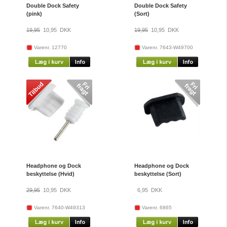
Double Dock Safety
Double Dock Safety
(pink)
(Sort)
19,95
10,95
DKK
19,95
10,95
DKK
Varenr. 12770
Varenr. 7643-W49700
Headphone og Dock
Headphone og Dock
beskyttelse (Hvid)
beskyttelse (Sort)
29,95
10,95
DKK
6,95
DKK
Varenr. 7640-W49313
Varenr. 6865