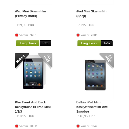
iPad Mini Skærmfilm
iPad Mini Skærmfilm
(Privacy-mørk)
(Spejl)
129,95
DKK
79,95
DKK
Varenr. 7606
Varenr. 7605
Klar Front And Back
Belkin iPad Mini
beskyttelse til iPad Mini
beskyttelsesfilm Anti
1/2/3
Smudge
110,95
DKK
149,95
DKK
Varenr. 10311
Varenr. 6642