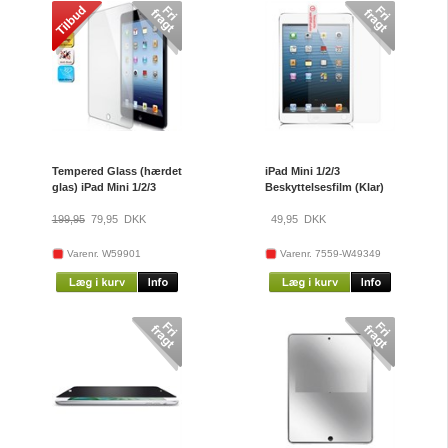
Tempered Glass (hærdet
iPad Mini 1/2/3
glas) iPad Mini 1/2/3
Beskyttelsesfilm (Klar)
199,95
79,95
DKK
49,95
DKK
Varenr. W59901
Varenr. 7559-W49349