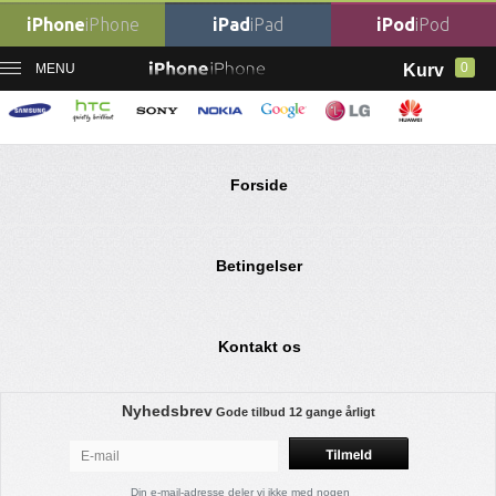
iPhone
iPhone
iPad
iPad
iPod
iPod
0
MENU
Kurv
Ingen varer fundet
Forside
Betingelser
Kontakt os
Nyhedsbrev
Gode tilbud
12 gange årligt
Din e-mail-adresse deler vi ikke med nogen