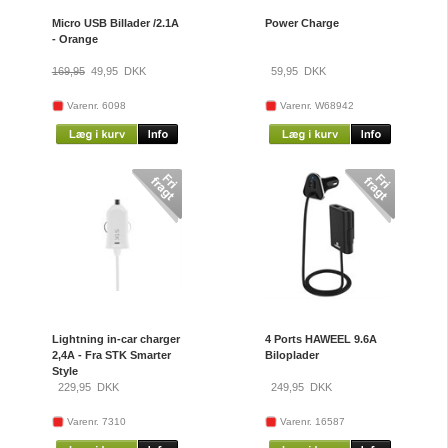
Micro USB Billader /2.1A
Power Charge
- Orange
169,95
49,95
DKK
59,95
DKK
Varenr. 6098
Varenr. W68942
Lightning in-car charger
4 Ports HAWEEL 9.6A
2,4A - Fra STK Smarter
Biloplader
Style
229,95
DKK
249,95
DKK
Varenr. 7310
Varenr. 16587