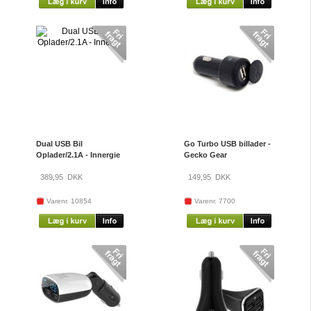
Dual USB Bil
Go Turbo USB billader -
Oplader/2.1A - Innergie
Gecko Gear
389,95
DKK
149,95
DKK
Varenr. 10854
Varenr. 7700