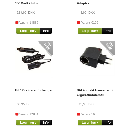
150 Watt i bilen
Adapter
299,95
DKK
49,95
DKK
Varenr. 14889
Varenr. 6195
Bil 12v cigaret forlænger
Stikkontakt konverter til
Cigerattænderstik
69,95
DKK
19,95
DKK
Varenr. 12984
Varenr. 56