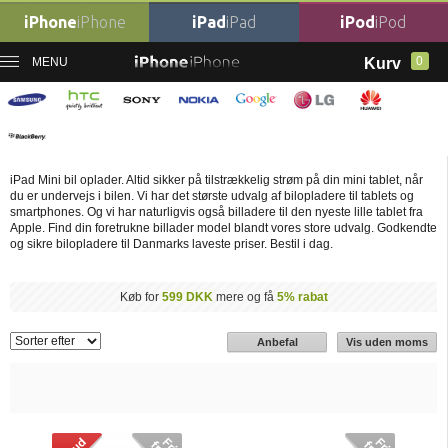
iPhone
iPhone
iPad
iPad
iPod
iPod
0
MENU
Kurv
Forside
›
iPad Billadere
›
iPad Mini Billader
iPad Mini Billader
iPad Mini bil oplader. Altid sikker på tilstrækkelig strøm på din mini tablet, når
du er undervejs i bilen. Vi har det største udvalg af bilopladere til tablets og
smartphones. Og vi har naturligvis også billadere til den nyeste lille tablet fra
Apple. Find din foretrukne billader model blandt vores store udvalg. Godkendte
og sikre bilopladere til Danmarks laveste priser. Bestil i dag.
Køb for
599 DKK
mere og få
5% rabat
Anbefal
Vis uden moms