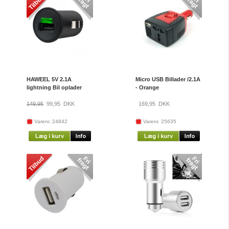
HAWEEL 5V 2.1A
Micro USB Billader /2.1A
lightning Bil oplader
- Orange
149,95
99,95
DKK
169,95
DKK
Varenr. 24842
Varenr. 25635