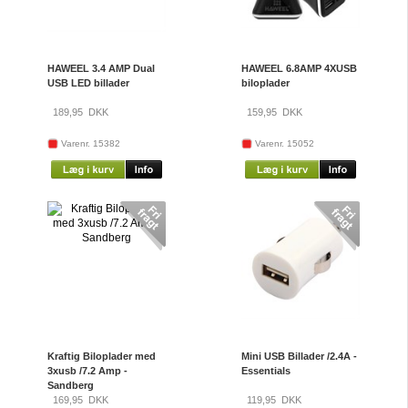
HAWEEL 3.4 AMP Dual
HAWEEL 6.8AMP 4XUSB
USB LED billader
biloplader
189,95
DKK
159,95
DKK
Varenr. 15382
Varenr. 15052
Kraftig Biloplader med
Mini USB Billader /2.4A -
3xusb /7.2 Amp -
Essentials
Sandberg
169,95
DKK
119,95
DKK