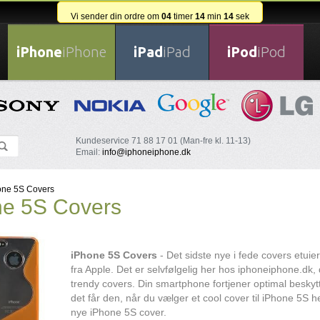
Vi sender din ordre om
04
timer
14
min
13
sek
iPhone
iPhone
iPad
iPad
iPod
iPod
Kundeservice 71 88 17 01 (Man-fre kl. 11-13)
Email:
info@iphoneiphone.dk
one 5S Covers
ne 5S Covers
iPhone 5S Covers
- Det sidste nye i fede covers etuie
fra Apple. Det er selvfølgelig her hos iphoneiphone.dk,
trendy covers. Din smartphone fortjener optimal besky
det får den, når du vælger et cool cover til iPhone 5S he
nye iPhone 5S cover.