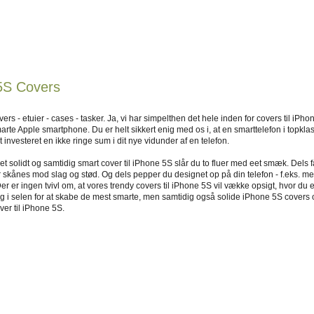
5S Covers
rs - etuier - cases - tasker. Ja, vi har simpelthen det hele inden for covers til iPhon
arte Apple smartphone. Du er helt sikkert enig med os i, at en smarttelefon i topk
lt investeret en ikke ringe sum i dit nye vidunder af en telefon.
et solidt og samtidig smart cover til iPhone 5S slår du to fluer med eet smæk. Dels 
r skånes mod slag og stød. Og dels pepper du designet op på din telefon - f.eks. me
r er ingen tvivl om, at vores trendy covers til iPhone 5S vil vække opsigt, hvor du 
sig i selen for at skabe de mest smarte, men samtidig også solide iPhone 5S covers o
ver til iPhone 5S.