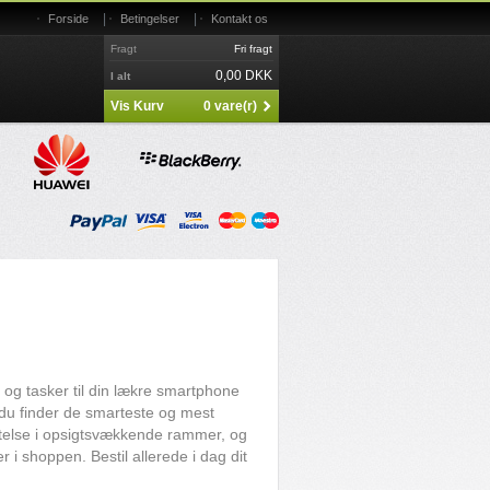
|
|
Forside
Betingelser
Kontakt os
Fragt
Fri fragt
0,00 DKK
I alt
Vis Kurv
0 vare(r)
r og tasker til din lækre smartphone
 du finder de smarteste og mest
ttelse i opsigtsvækkende rammer, og
r i shoppen. Bestil allerede i dag dit