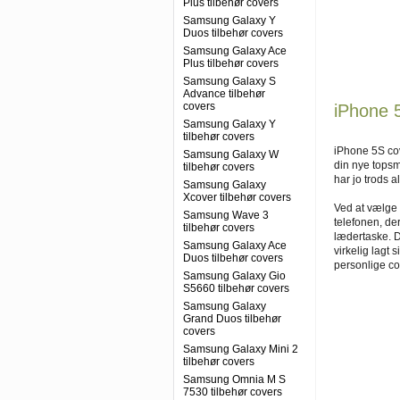
Plus tilbehør covers
Samsung Galaxy Y
Duos tilbehør covers
Samsung Galaxy Ace
Plus tilbehør covers
Samsung Galaxy S
Advance tilbehør
covers
iPhone 
Samsung Galaxy Y
tilbehør covers
iPhone 5S cove
Samsung Galaxy W
din nye topsm
tilbehør covers
har jo trods a
Samsung Galaxy
Xcover tilbehør covers
Ved at vælge 
Samsung Wave 3
telefonen, de
tilbehør covers
lædertaske. De
Samsung Galaxy Ace
virkelig lagt 
Duos tilbehør covers
personlige co
Samsung Galaxy Gio
S5660 tilbehør covers
Samsung Galaxy
Grand Duos tilbehør
covers
Samsung Galaxy Mini 2
tilbehør covers
Samsung Omnia M S
7530 tilbehør covers