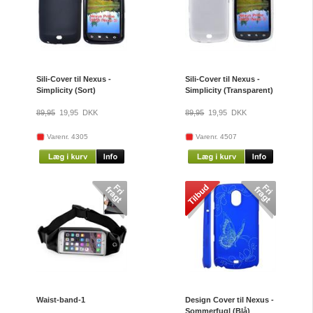
Sili-Cover til Nexus -
Sili-Cover til Nexus -
Simplicity (Sort)
Simplicity (Transparent)
89,95
19,95
DKK
89,95
19,95
DKK
Varenr. 4305
Varenr. 4507
Waist-band-1
Design Cover til Nexus -
Sommerfugl (Blå)