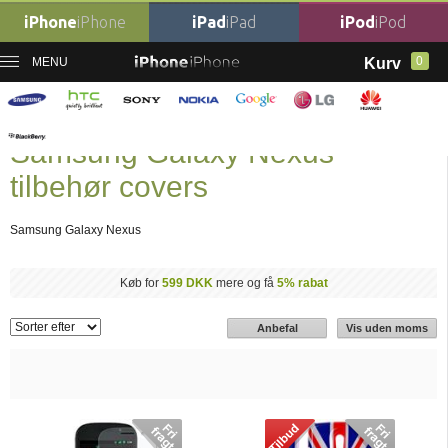
iPhone
iPhone
iPad
iPad
iPod
iPod
0
MENU
Kurv
Forside
Mobil tilbehør
›
Samsung Tilbehør
›
Samsung Galaxy Nexus tilbehør
covers
Samsung Galaxy Nexus
tilbehør covers
Samsung Galaxy Nexus
Køb for
599 DKK
mere og få
5% rabat
Anbefal
Vis uden moms