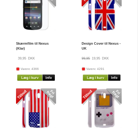
Skærmfilm til Nexus
Design Cover til Nexus -
(Klar)
UK
39,95
DKK
99,95
19,95
DKK
Varenr. 4366
Varenr. 4291