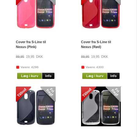
Cover fra S-Line til
Cover fra S-Line til
Nexus (Pink)
Nexus (Rød)
89,95
19,95
DKK
89,95
19,95
DKK
Varenr. 4296
Varenr. 4300