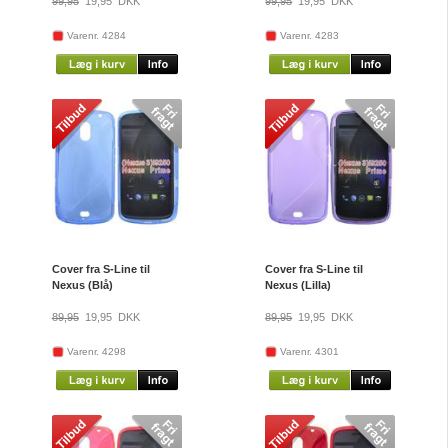
99,95
19,95
DKK
99,95
19,95
DKK
Varenr. 4284
Varenr. 4283
Cover fra S-Line til
Cover fra S-Line til
Nexus (Blå)
Nexus (Lilla)
89,95
19,95
DKK
89,95
19,95
DKK
Varenr. 4298
Varenr. 4301