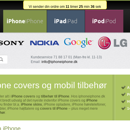
Vi sender din ordre om
11
timer
25
min
36
sek
iPhone
iPhone
iPad
iPad
iPod
iPod
Kundeservice 71 88 17 01 (Man-fre kl. 11-13)
Email:
info@iphoneiphone.dk
ne covers og mobil tilbehør
Al
P
er alt i
iPhone covers
og
tilbehør til iPhone
. Hos iphoneiphone.dk
et bredt udvalg af det nyeste indenfor iPhone covers og
iPhone
H
Du finder bl.a.
iPhone skins
, iPhone opladere, iPhone høretelefoner,
ler, iPhone højttalere og
covers til iPhone
– plus meget mere
1
ehør
.
n iPhone