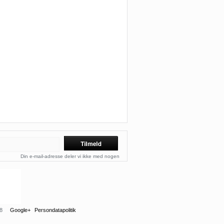
Din e-mail-adresse deler vi ikke med nogen
8
Google+
Persondatapolitik