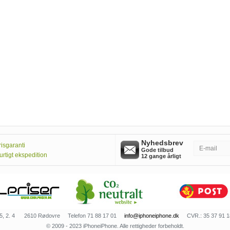
Nyhedsbrev
risgaranti
Gode tilbud
urtigt ekspedition
12 gange årligt
5, 2. 4
2610 Rødovre
Telefon 71 88 17 01
info@iphoneiphone.dk
CVR.: 35 37 91 1
© 2009 - 2023 iPhoneiPhone. Alle rettigheder forbeholdt.