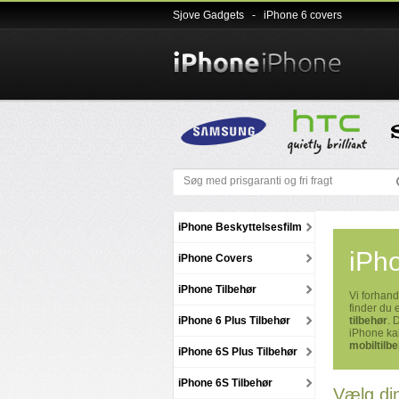
Sjove Gadgets
-
iPhone 6 covers
iPhone Beskyttelsesfilm
iPho
iPhone Covers
iPhone Tilbehør
Vi forhandl
finder du 
iPhone 6 Plus Tilbehør
tilbehør
. 
iPhone kab
mobiltilb
iPhone 6S Plus Tilbehør
iPhone 6S Tilbehør
Vælg di