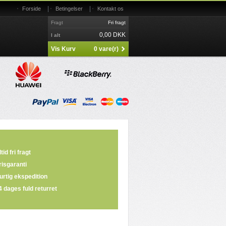
|
|
Forside
Betingelser
Kontakt os
Fragt
Fri fragt
0,00 DKK
I alt
Vis Kurv
0 vare(r)
tid fri fragt
risgaranti
urtig ekspedition
4 dages fuld returret