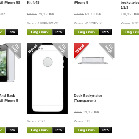
til iPhone 5S
Kit 4/4S
iPhone 5
beskyttelse
1/2/3
DKK
599,95
79,95 DKK
129,95
69,95 DKK
110,95 DK
4
Varenr. 11899-RWIPC
Varenr. W52282-395
Varenr. 103
 And Back
Front and back farvet
Dock Beskyttelse
til iPhone 5
beskyttelsesfilm (Hvid)
(Transparent)
89,95 DKK
38,95
19,95 DKK
Varenr. 7597
Varenr. 812