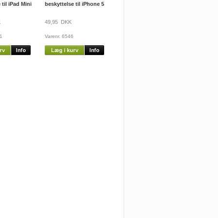
 til iPad Mini
beskyttelse til iPhone 5
K
49,95 DKK
11
Varenr. 6546