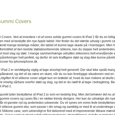
Gummi Covers
Covers. Ved at investere i et af vores solide gummi covers til iPad 2 får du en bill
en med at beskytte din nye Apple tablet. Her finder du det største udvalg i gummi c
kt mange kedelige måder, din tablet vil kunne tage skade på i hverdagen. Men hv
remstillet af den bedste stødabsorberende silikone, kan du slappe helt anderledes a
ivt mod slag og stød. I mange sammenhænge udnyttes silikonens helt enestående e
påvirkninger helt perfekt, og derfor vil selv kraftigere stød og slag ikke kunne påvirk
cover fra iphoneiphone.dk.
 iPad 2 er selvfølgelig vigtig at tage alvorligt helt generelt. Der skal ikke opstå ma
 påkrævet, og det vil da være en skam, når du nu kan forebygge situationen ved en la
dgiften til et silikone cover udgør kun en brøkdel af, hvad du kan risikere at skull
e rimelig sårbare overfor stød og slag, og det er du nødt til at tage i betragtning. Bed
l iPad 2.
nkt lyder beskyttelse af iPad 2 jo som en kedelig ting. Men det behøver det nu alts
 gummi covers og cases fås i en række trendy designs. Her kan du udvælge din nye
 får et ganske nyt og anderledes udseende. Du vil synes om vores fede beskyttelses
t silikone gummi etui, som passer i din smag og samtidig er med til at understreg
Silikone case, som udvendigt er flot dekoreret med et imponerende Weave mønster