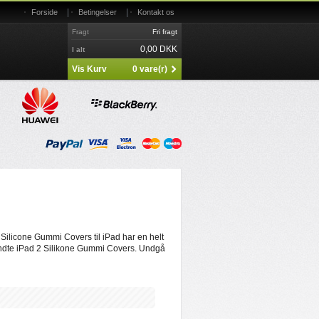
|
|
Forside
Betingelser
Kontakt os
Fragt
Fri fragt
0,00 DKK
I alt
Vis Kurv
0 vare(r)
Silicone Gummi Covers til iPad har en helt
kendte iPad 2 Silikone Gummi Covers. Undgå