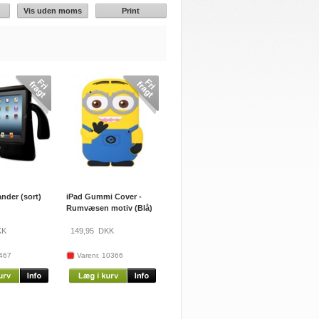
Vis uden moms
Print
nder (sort)
iPad Gummi Cover -
Rumvæsen motiv (Blå)
K
149,95
DKK
2467
Varenr. 10366