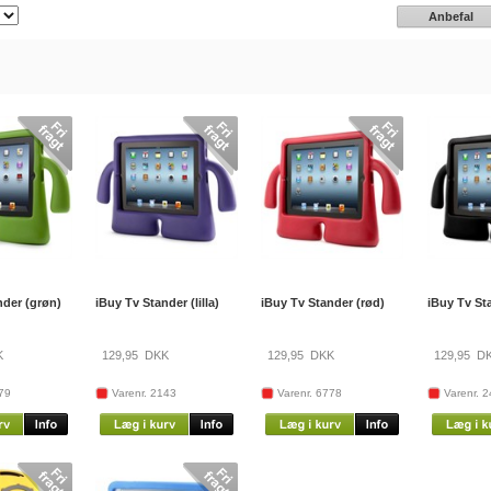
Anbefal
nder (grøn)
iBuy Tv Stander (lilla)
iBuy Tv Stander (rød)
iBuy Tv Sta
K
129,95
DKK
129,95
DKK
129,95
DK
79
Varenr. 2143
Varenr. 6778
Varenr. 