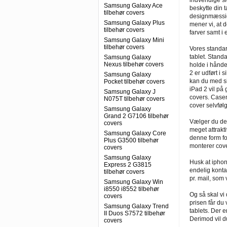
indvendige sid
Samsung Galaxy Ace
beskytte din t
tilbehør covers
designmæssigt
Samsung Galaxy Plus
mener vi, at 
tilbehør covers
farver samt i
Samsung Galaxy Mini
tilbehør covers
Vores standard
tablet. Standa
Samsung Galaxy
Nexus tilbehør covers
holde i hånden
2 er udført i 
Samsung Galaxy
kan du med si
Pocket tilbehør covers
iPad 2 vil på 
Samsung Galaxy J
covers. Casen
N075T tilbehør covers
cover selvfølg
Samsung Galaxy
Grand 2 G7106 tilbehør
Vælger du det
covers
meget attrakt
Samsung Galaxy Core
denne form fo
Plus G3500 tilbehør
monterer cove
covers
Samsung Galaxy
Husk at iphone
Express 2 G3815
endelig konta
tilbehør covers
pr. mail, som 
Samsung Galaxy Win
i8550 i8552 tilbehør
Og så skal vi 
covers
prisen får du 
Samsung Galaxy Trend
tablets. Der 
II Duos S7572 tilbehør
Derimod vil du
covers