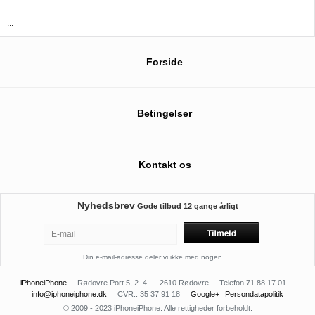
...
Forside
Betingelser
Kontakt os
Nyhedsbrev
Gode tilbud
12 gange årligt
Din e-mail-adresse deler vi ikke med nogen
iPhoneiPhone
Rødovre Port 5, 2. 4
2610 Rødovre
Telefon 71 88 17 01
info@iphoneiphone.dk
CVR.: 35 37 91 18
Google+
Persondatapolitik
© 2009 - 2023 iPhoneiPhone. Alle rettigheder forbeholdt.