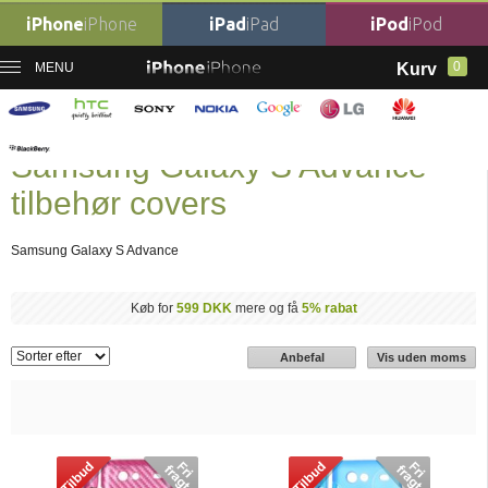
iPhone
iPhone
iPad
iPad
iPod
iPod
0
MENU
Kurv
Forside
Mobil tilbehør
›
Samsung Tilbehør
›
Samsung Galaxy S Advance
tilbehør covers
Samsung Galaxy S Advance
tilbehør covers
Samsung Galaxy S Advance
Køb for
599 DKK
mere og få
5% rabat
Anbefal
Vis uden moms