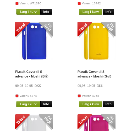
Varenr. W71370
Varenr. 10742
Plastik Cover til S
Plastik Cover til S
advance - Moshi (Blå)
advance - Moshi (Gul)
99,95
19,95
DKK
99,95
19,95
DKK
Varenr. 4374
Varenr. 4368