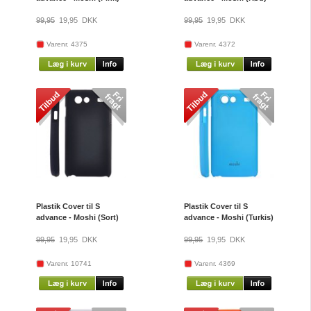
99,95
19,95
DKK
99,95
19,95
DKK
Varenr. 4375
Varenr. 4372
Plastik Cover til S
Plastik Cover til S
advance - Moshi (Sort)
advance - Moshi (Turkis)
99,95
19,95
DKK
99,95
19,95
DKK
Varenr. 10741
Varenr. 4369