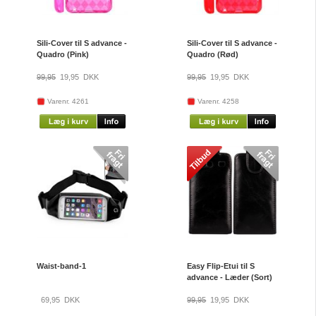
Sili-Cover til S advance -
Sili-Cover til S advance -
Quadro (Pink)
Quadro (Rød)
99,95
19,95
DKK
99,95
19,95
DKK
Varenr. 4261
Varenr. 4258
Waist-band-1
Easy Flip-Etui til S
advance - Læder (Sort)
69,95
DKK
99,95
19,95
DKK