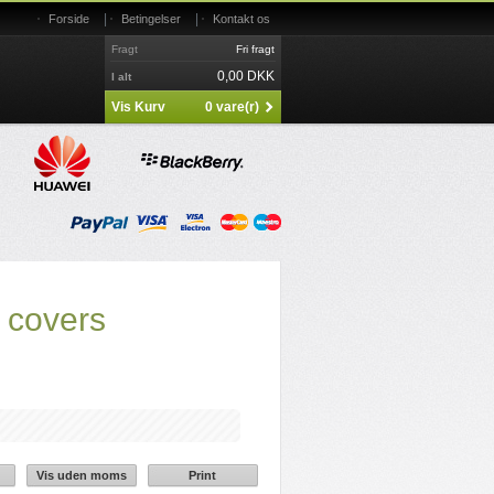
|
|
Forside
Betingelser
Kontakt os
Fragt
Fri fragt
0,00 DKK
I alt
Vis Kurv
0 vare(r)
 covers
Vis uden moms
Print