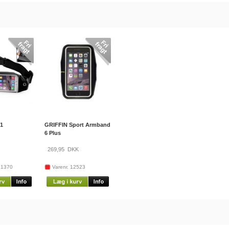
-1
GRIFFIN Sport Armband
6 Plus
269,95
DKK
71370
Varenr. 12523