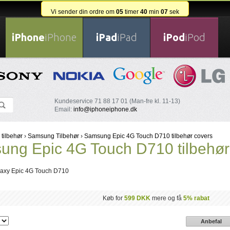
Vi sender din ordre om
05
timer
40
min
07
sek
iPhone
iPhone
iPad
iPad
iPod
iPod
Kundeservice 71 88 17 01 (Man-fre kl. 11-13)
Email:
info@iphoneiphone.dk
 tilbehør
›
Samsung Tilbehør
›
Samsung Epic 4G Touch D710 tilbehør covers
ng Epic 4G Touch D710 tilbehør
axy Epic 4G Touch D710
Køb for
599 DKK
mere og få
5% rabat
Anbefal