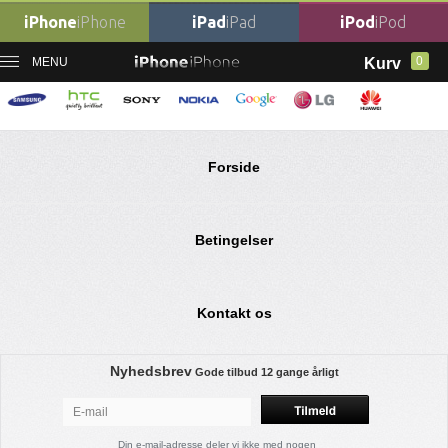
iPhone
iPhone
iPad
iPad
iPod
iPod
0
MENU
Kurv
Ingen varer fundet
Forside
Betingelser
Kontakt os
Nyhedsbrev
Gode tilbud
12 gange årligt
Din e-mail-adresse deler vi ikke med nogen