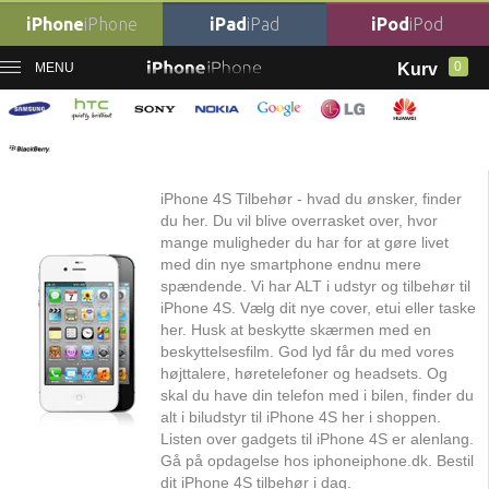
iPhone
iPhone
iPad
iPad
iPod
iPod
0
MENU
Kurv
Forside
›
iPhone Tilbehør
›
iPhone 4S Tilbehør
iPhone 4S Tilbehør
iPhone 4S Tilbehør
iPhone 4S Tilbehør - hvad du ønsker, finder
du her. Du vil blive overrasket over, hvor
mange muligheder du har for at gøre livet
med din nye smartphone endnu mere
spændende. Vi har ALT i udstyr og tilbehør til
iPhone 4S. Vælg dit nye cover, etui eller taske
her. Husk at beskytte skærmen med en
beskyttelsesfilm. God lyd får du med vores
højttalere, høretelefoner og headsets. Og
skal du have din telefon med i bilen, finder du
alt i biludstyr til iPhone 4S her i shoppen.
Listen over gadgets til iPhone 4S er alenlang.
Gå på opdagelse hos iphoneiphone.dk. Bestil
dit iPhone 4S tilbehør i dag.