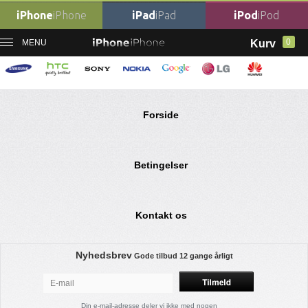
iPhone
iPhone
iPad
iPad
iPod
iPod
0
MENU
Kurv
Ingen varer fundet
Forside
Betingelser
Kontakt os
Nyhedsbrev
Gode tilbud
12 gange årligt
Din e-mail-adresse deler vi ikke med nogen