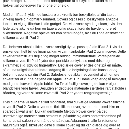
påvirkninger. Derfor er det helt nærliggende at beskytte din tablet med et
lækkert siliconecover fra iphoneiphone.dk.
Med din iPad 2 fyldt med kostbare elektronik bør beskyttelse af din tablet
virkelig have din opmærksomhed. Covers og cases til beskyttelse af Apple
tablets er vigtigt tilbehør til din gadget. Det ville være synd og skam, hvis den
fede tablet skulle gå hen og tage alvorlig skade, fordi du havde ignoreret
sikkerheden. Negative oplevelser kan nemt undgås, hvis du i tide anskaffer et
silikone cover til iPad 2
Det behøver absolut ikke at være særligt dyrt at passe på din iPad 2. Hvis du
ønsker den helt billige løsning, kan vi varmt anbefale iPad 2 gummicover. Dette
cover er fremstillet i dejligt og meget blødt gumminmateriale. Vores perfekte
silikone covers til iPad 2 yder den perfekte beskyttelse mod ridser og
skrammer, slid, støv og fingeraftryk. Det lækre cover er designet på en måde,
så du naturligvis har uhindret adgang til alle betydningsfulde konsoller og
betjeningsporte på din iPad 2. Således er det ikke nødvendigt at afmontere
coveret for at kunne betjene din Apple Tablet. Din Home knap er også beskyttet
med gummicover til Apple tablet. Du får et festligt cover, og du kan vælge
blandt flere fede farver. Desuden er det bløde materiale særdeles rart at holde i
hånden, og vores silikone covers til iPad 2 er yderst rengøringsvenlige.
Hvis du gerne vil have det lidt mondænt, skal du vælge Melody Power silikone
cover til iPad 2. Dette cover er et flot silikonecover, hvor der bestemt ikke er
sparet på kvaliteten. Du kan genkende Melody Power cover på det
usædvanlige mønster, som bestemt vil påkalde sig alles opmærksomhed på
kontoret, på cafeen eller når du er på rejse. Adgangen til alle funktioner er
naturligvis også sikret ved dette silikone cover, og du kan glæde dig over et