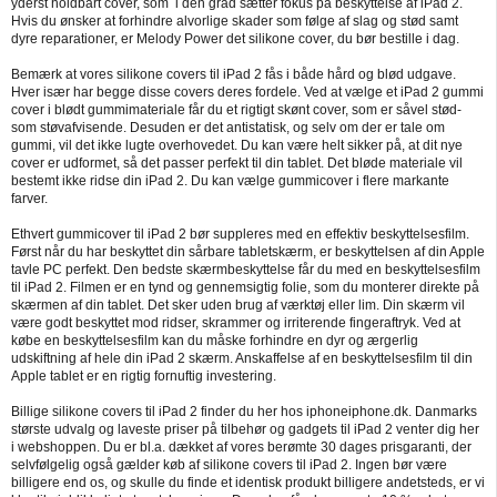
yderst holdbart cover, som i den grad sætter fokus på beskyttelse af iPad 2.
Hvis du ønsker at forhindre alvorlige skader som følge af slag og stød samt
dyre reparationer, er Melody Power det silikone cover, du bør bestille i dag.
Bemærk at vores silikone covers til iPad 2 fås i både hård og blød udgave.
Hver især har begge disse covers deres fordele. Ved at vælge et iPad 2 gummi
cover i blødt gummimateriale får du et rigtigt skønt cover, som er såvel stød-
som støvafvisende. Desuden er det antistatisk, og selv om der er tale om
gummi, vil det ikke lugte overhovedet. Du kan være helt sikker på, at dit nye
cover er udformet, så det passer perfekt til din tablet. Det bløde materiale vil
bestemt ikke ridse din iPad 2. Du kan vælge gummicover i flere markante
farver.
Ethvert gummicover til iPad 2 bør suppleres med en effektiv beskyttelsesfilm.
Først når du har beskyttet din sårbare tabletskærm, er beskyttelsen af din Apple
tavle PC perfekt. Den bedste skærmbeskyttelse får du med en beskyttelsesfilm
til iPad 2. Filmen er en tynd og gennemsigtig folie, som du monterer direkte på
skærmen af din tablet. Det sker uden brug af værktøj eller lim. Din skærm vil
være godt beskyttet mod ridser, skrammer og irriterende fingeraftryk. Ved at
købe en beskyttelsesfilm kan du måske forhindre en dyr og ærgerlig
udskiftning af hele din iPad 2 skærm. Anskaffelse af en beskyttelsesfilm til din
Apple tablet er en rigtig fornuftig investering.
Billige silikone covers til iPad 2 finder du her hos iphoneiphone.dk. Danmarks
største udvalg og laveste priser på tilbehør og gadgets til iPad 2 venter dig her
i webshoppen. Du er bl.a. dækket af vores berømte 30 dages prisgaranti, der
selvfølgelig også gælder køb af silikone covers til iPad 2. Ingen bør være
billigere end os, og skulle du finde et identisk produkt billigere andetsteds, er vi