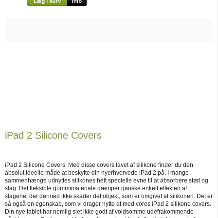
iPad 2 Silicone Covers
iPad 2 Silicone Covers. Med disse covers lavet af silikone finder du den
absolut ideelle måde at beskytte din nyerhvervede iPad 2 på. I mange
sammenhænge udnyttes silikones helt specielle evne til at absorbere stød og
slag. Det fleksible gummimateriale dæmper ganske enkelt effekten af
slagene, der dermed ikke skader det objekt, som er omgivet af silikonen. Det er
så også en egenskab, som vi drager nytte af med vores iPad 2 silikone covers.
Din nye tablet har nemlig slet ikke godt af voldsomme udefrakommende