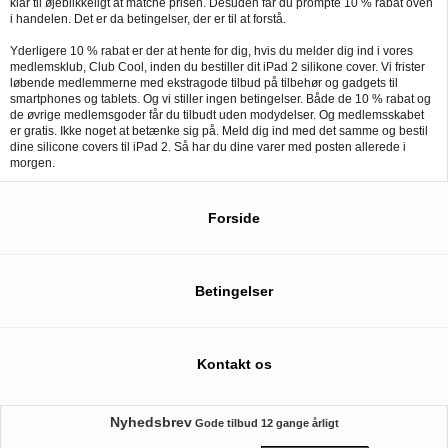
klar til øjeblikkeligt at matche prisen. Desuden får du prompte 10 % rabat oven
i handelen. Det er da betingelser, der er til at forstå.
Yderligere 10 % rabat er der at hente for dig, hvis du melder dig ind i vores
medlemsklub, Club Cool, inden du bestiller dit iPad 2 silikone cover. Vi frister
løbende medlemmerne med ekstragode tilbud på tilbehør og gadgets til
smartphones og tablets. Og vi stiller ingen betingelser. Både de 10 % rabat og
de øvrige medlemsgoder får du tilbudt uden modydelser. Og medlemsskabet
er gratis. Ikke noget at betænke sig på. Meld dig ind med det samme og bestil
dine silicone covers til iPad 2. Så har du dine varer med posten allerede i
morgen.
Forside
Betingelser
Kontakt os
Nyhedsbrev
Gode tilbud
12 gange årligt