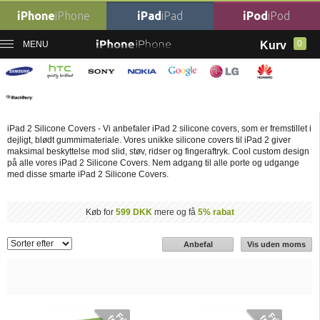
iPhone
iPhone
iPad
iPad
iPod
iPod
0
MENU
Kurv
Forside
›
Billige iPad Covers
›
iPad 2 Covers
›
iPad 2 Silicone Covers
iPad 2 Silicone Covers
iPad 2 Silicone Covers - Vi anbefaler iPad 2 silicone covers, som er fremstillet i
dejligt, blødt gummimateriale. Vores unikke silicone covers til iPad 2 giver
maksimal beskyttelse mod slid, støv, ridser og fingeraftryk. Cool custom design
på alle vores iPad 2 Silicone Covers. Nem adgang til alle porte og udgange
med disse smarte iPad 2 Silicone Covers.
Køb for
599 DKK
mere og få
5% rabat
Anbefal
Vis uden moms