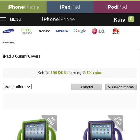
iPhone
iPhone
iPad
iPad
iPod
iPod
0
MENU
Kurv
Forside
›
Billige iPad Covers
›
iPad 3 Cover
›
iPad 3 Gummi covers
iPad 3 Gummi covers
iPad 3 Gummi Covers
Køb for
599 DKK
mere og få
5% rabat
Anbefal
Vis uden moms