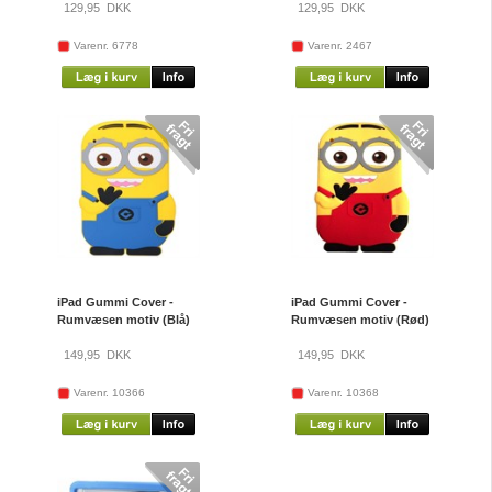
129,95
DKK
129,95
DKK
Varenr. 6778
Varenr. 2467
iPad Gummi Cover -
iPad Gummi Cover -
Rumvæsen motiv (Blå)
Rumvæsen motiv (Rød)
149,95
DKK
149,95
DKK
Varenr. 10366
Varenr. 10368