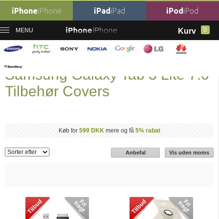
iPhone
iPhone
iPad
iPad
iPod
iPod
0
MENU
Kurv
Forside
Mobil tilbehør
›
Samsung Tilbehør
›
Samsung Galaxy Tab 3 Lite 7.0
Tilbehør Covers
Samsung Galaxy Tab 3 Lite 7.0
Tilbehør Covers
Køb for
599 DKK
mere og få
5% rabat
Anbefal
Vis uden moms