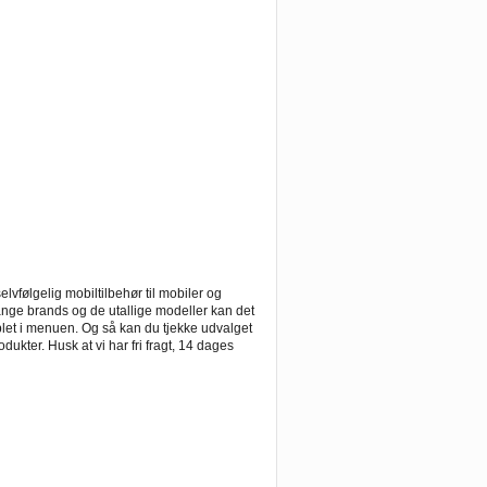
lvfølgelig mobiltilbehør til mobiler og
nge brands og de utallige modeller kan det
tablet i menuen. Og så kan du tjekke udvalget
odukter. Husk at vi har fri fragt, 14 dages