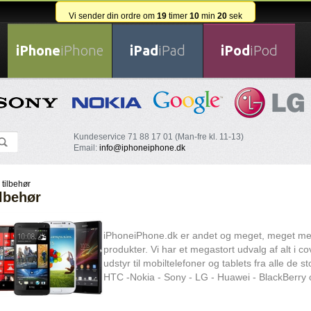
Vi sender din ordre om
19
timer
10
min
19
sek
iPhone
iPhone
iPad
iPad
iPod
iPod
Kundeservice 71 88 17 01 (Man-fre kl. 11-13)
Email:
info@iphoneiphone.dk
 tilbehør
ilbehør
iPhoneiPhone.dk er andet og meget, meget mere 
produkter. Vi har et megastort udvalg af alt i co
udstyr til mobiltelefoner og tablets fra alle de
HTC -Nokia - Sony - LG - Huawei - BlackBerry 