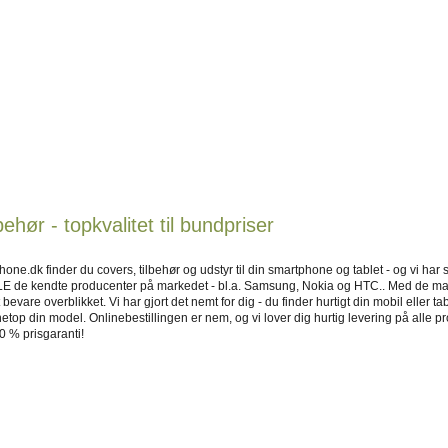
behør - topkvalitet til bundpriser
ne.dk finder du covers, tilbehør og udstyr til din smartphone og tablet - og vi har se
LLE de kendte producenter på markedet - bl.a. Samsung, Nokia og HTC.. Med de ma
bevare overblikket. Vi har gjort det nemt for dig - du finder hurtigt din mobil eller 
l netop din model. Onlinebestillingen er nem, og vi lover dig hurtig levering på alle pr
0 % prisgaranti!