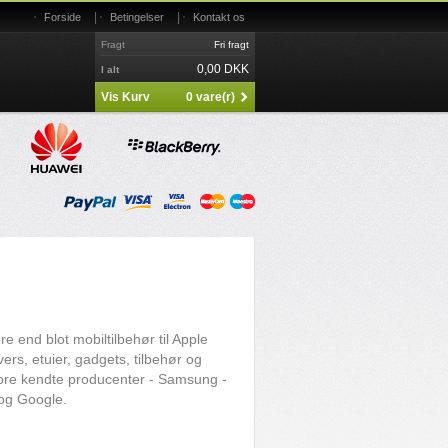
|
|
Forside
Betingelser
Kontakt os
Fragt
Fri fragt
0,00 DKK
I alt
Vis Kurv
0 vare(r)
end blot mobiltilbehør til Apple
vers, etuier, gadgets, tilbehør og
 store kendte producenter - Samsung -
og Google.