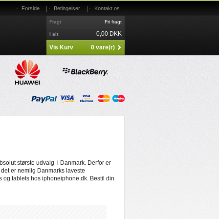
|
|
Forside
Betingelser
Kontakt os
Fragt
Fri fragt
0,00 DKK
I alt
Vis Kurv
0 vare(r)
bsolut største udvalg i Danmark. Derfor er
- det er nemlig Danmarks laveste
nes og tablets hos iphoneiphone.dk. Bestil din