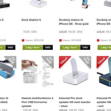
n-5
Dock Station-5
Docking station til
Docking sta
iPhone 5/6 - Rose guld
iPhone 5/6 
79,95
DKK
199,95
89,95
DKK
199,95
89,
50238
Varenr. W50239
Varenr. W74889
Varenr. 
ion til
Haweel multifunktions 2
Klassisk Pro dock
Klassisk P
rå/blå
Port USB Konverter
oplader 5/6 med stander
oplader 5/
oplader
- silver
- sort
5
DKK
239,95
DKK
289,95
199,95
DKK
289,95
199