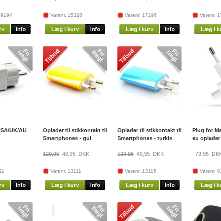
69194
Varenr. 15328
Varenr. 17196
Varenr. 
USA/UK/AU
Oplader til stikkontakt til
Oplader til stikkontakt til
Plug for M
Smartphones - gul
Smartphones - turkis
eu oplader
129,95
49,95
DKK
129,95
49,95
DKK
79,95
DK
11
Varenr. 13111
Varenr. 13115
Varenr. 