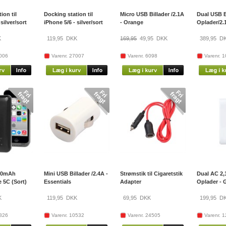
ion til
Docking station til
Micro USB Billader /2.1A
Dual USB B
silver/sort
iPhone 5/6 - silver/sort
- Orange
Oplader/2.1
K
119,95
DKK
169,95
49,95
DKK
389,95
DK
7006
Varenr. 27007
Varenr. 6098
Varenr. 
800mAh
Mini USB Billader /2.4A -
Strømstik til Cigaretstik
Dual AC 2
 5C (Sort)
Essentials
Adapter
Oplader - 
K
119,95
DKK
69,95
DKK
199,95
DK
0826
Varenr. 10532
Varenr. 24505
Varenr. 