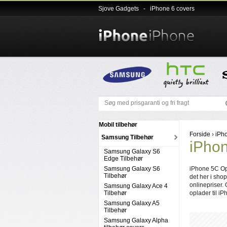
Sjove Gadgets
-
iPhone 6 covers
Mobil tilbehør
Forside
›
iPh
Samsung Tilbehør
iPho
Samsung Galaxy S6
Edge Tilbehør
Samsung Galaxy S6
iPhone 5C Opl
Tilbehør
det her i sho
onlinepriser. 
Samsung Galaxy Ace 4
Tilbehør
oplader til iP
Samsung Galaxy A5
Tilbehør
Samsung Galaxy Alpha