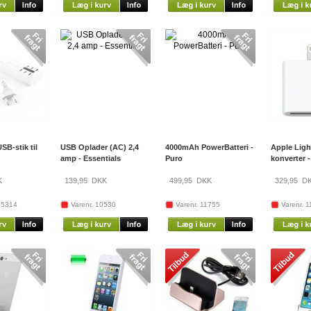
SB-stik til
USB Oplader (AC) 2,4
4000mAh PowerBatteri -
Apple Light
amp - Essentials
Puro
konverter 
K
139,95
DKK
499,95
DKK
329,95
DK
65314
Varenr. 10530
Varenr. 11755
Varenr. 