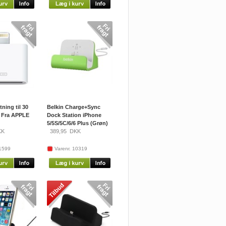
ning til 30
Belkin Charge+Sync
- Fra APPLE
Dock Station iPhone
5/5S/5C/6/6 Plus (Grøn)
K
389,95
DKK
11599
Varenr. 10319