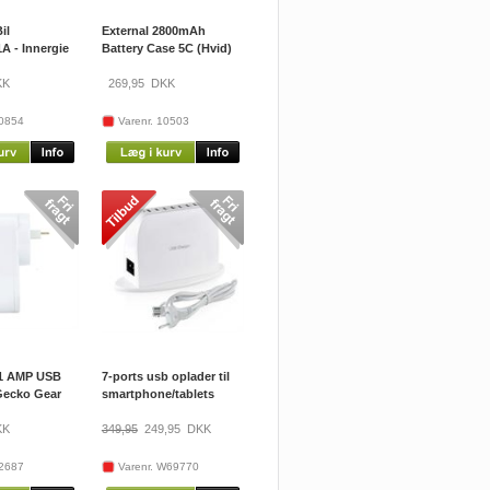
il
External 2800mAh
A - Innergie
Battery Case 5C (Hvid)
K
269,95
DKK
10854
Varenr. 10503
,1 AMP USB
7-ports usb oplader til
Gecko Gear
smartphone/tablets
K
349,95
249,95
DKK
12687
Varenr. W69770