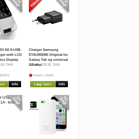
5V 8A 8-USB
Charger Samsung
ger with LCD
ETAU90EBE Original for
atus Display
Galaxy Tab og universal
,95
DKK
2.0 amp
199,95
139,95
DKK
W82451
Varenr. 13495