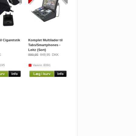
il Cigaretstik
Komplet Multilader til
Tabs/Smartphones -
Leitz (Sort)
K
899,95
849,95
DKK
6195
Varenr. 8091