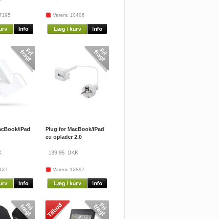
17195
Varenr. 10406
acBook/iPad
Plug for MacBook/iPad
eu oplader 2.0
K
139,95
DKK
8127
Varenr. 12897