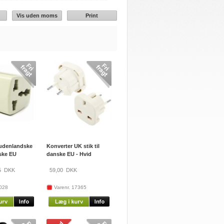
Vis uden moms
Print
 udenlandske
Konverter UK stik til
nske EU
danske EU - Hvid
5
DKK
59,00
DKK
1028
Varenr. 17365