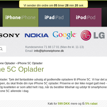
Vi sender din ordre om
05
timer
28
min
19
sek
iPhone
iPhone
iPad
iPad
iPod
iPod
Kundeservice 71 88 17 01 (Man-fre kl. 11-13)
Email:
info@iphoneiphone.dk
one Oplader
›
iPhone 5C Oplader
ne 5C Oplader
ader. Tjek det fantastiske udvalg af godkendte opladere til iPhone 5C. Vi har det a
ppen, du skal finde din nye iPhone 5C oplader. Priserne er der ikke noget galt med 
Og kvaliteten er som altid helt i top, når du bestiller tilbehør og udstyr til smartpho
hone 5C allerede i dag.
Køb for
599 DKK
mere og få
5% rabat