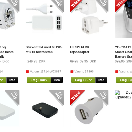
t og
Stikkontakt med 6 USB-
UK/US til DK
YC-CDA19 
de fleste
stik til telefon/tab
rejseadapter
Smart Char
tik
Battery St
5
DKK
249,95
DKK
69,95
39,95
DKK
399,95
299
14
Varenr. 11714-W63687
Varenr. 17366
Varenr. 