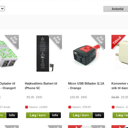
Anbefal
plader til
Højkvalitets Batteri til
Micro USB Billader /2.1A
Konverter
 - Orange®
iPhone 5C
- Orange
stik til da
K
89,95
DKK
169,95
DKK
59,95
29,9
87-4usb
Varenr. 14382
Varenr. 25635
Varenr. 