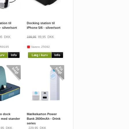
tion til
Docking station til
- silver/sort
iPhone 5/6 - silver/sort
95
DKK
199,95
89,95
DKK
W69195
Varenr. 25092
ro dock
Mælkekarton Power
6 med stander
Bank 2600mAh - Drink
series
,95
DKK
229,95
DKK