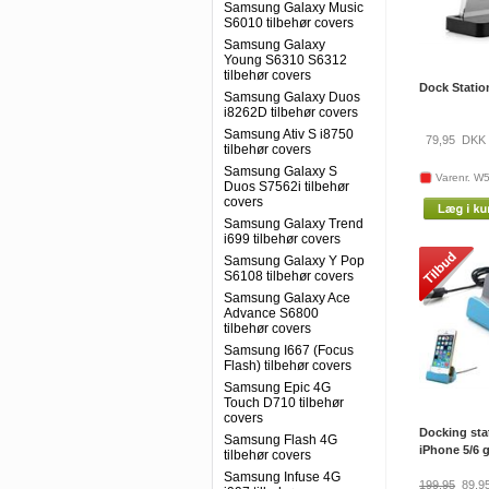
Samsung Galaxy Music
S6010 tilbehør covers
Samsung Galaxy
Young S6310 S6312
tilbehør covers
Dock Statio
Samsung Galaxy Duos
i8262D tilbehør covers
Samsung Ativ S i8750
79,95
DKK
tilbehør covers
Samsung Galaxy S
Varenr. W
Duos S7562i tilbehør
covers
Samsung Galaxy Trend
i699 tilbehør covers
Samsung Galaxy Y Pop
S6108 tilbehør covers
Samsung Galaxy Ace
Advance S6800
tilbehør covers
Samsung I667 (Focus
Flash) tilbehør covers
Samsung Epic 4G
Touch D710 tilbehør
covers
Docking stat
Samsung Flash 4G
iPhone 5/6 g
tilbehør covers
Samsung Infuse 4G
199,95
89,9