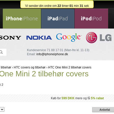
Vi sender din ordre om
22
timer
01
min
31
sek
iPhone
iPhone
iPad
iPad
iPod
iPod
Kundeservice 71 88 17 01 (Man-fre kl. 11-13)
Email:
info@iphoneiphone.dk
 tilbehør
›
HTC covers og tilbehør
›
HTC One Mini 2 tilbehør covers
ne Mini 2 tilbehør covers
i 2
Køb for
599 DKK
mere og få
5% rabat
Anbefal