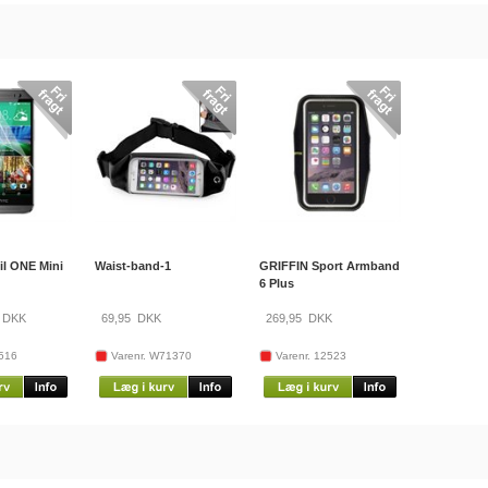
il ONE Mini
Waist-band-1
GRIFFIN Sport Armband
6 Plus
DKK
69,95
DKK
269,95
DKK
3516
Varenr. W71370
Varenr. 12523